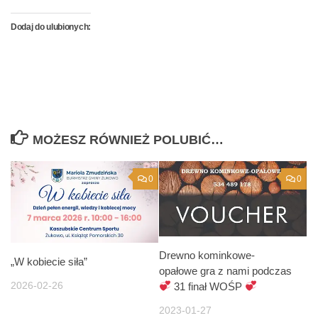
Dodaj do ulubionych:
MOŻESZ RÓWNIEŻ POLUBIĆ…
0
0
Drewno kominkowe-
„W kobiecie siła”
opałowe gra z nami podczas
2026-02-26
31 finał WOŚP
2023-01-27