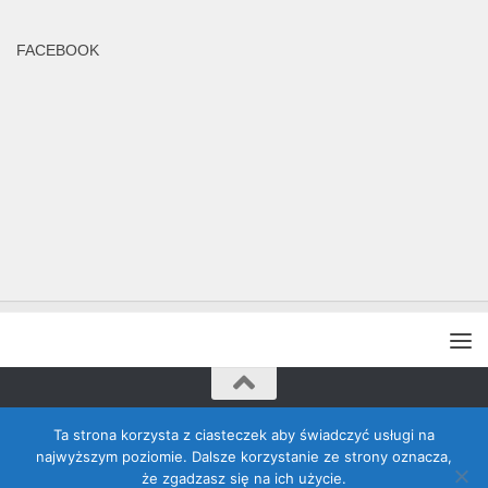
FACEBOOK
Rada Banino © 2026. Wszelkie prawa zastrzeżone
Ta strona korzysta z ciasteczek aby świadczyć usługi na
najwyższym poziomie. Dalsze korzystanie ze strony oznacza,
że zgadzasz się na ich użycie.