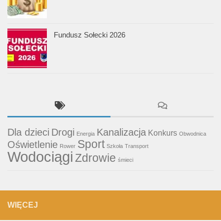
Fundusz Sołecki 2026
Dla dzieci
Drogi
Kanalizacja
Konkurs
Energia
Obwodnica
Sport
Oświetlenie
Rower
Szkoła
Transport
Wodociągi
Zdrowie
śmieci
WIĘCEJ