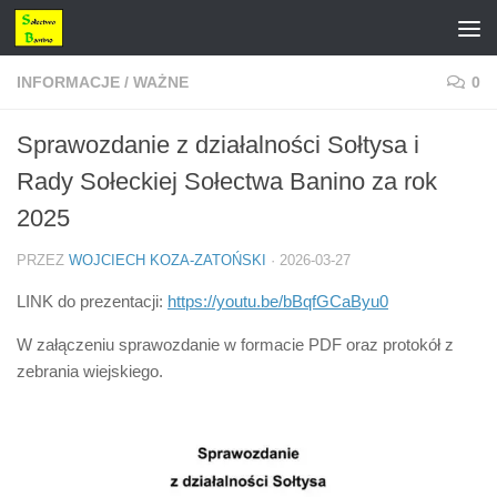
Przejdź do treści
INFORMACJE
/
WAŻNE
0
Sprawozdanie z działalności Sołtysa i
Rady Sołeckiej Sołectwa Banino za rok
2025
PRZEZ
WOJCIECH KOZA-ZATOŃSKI
·
2026-03-27
LINK do prezentacji:
https://youtu.be/bBqfGCaByu0
W załączeniu sprawozdanie w formacie PDF oraz protokół z
zebrania wiejskiego.