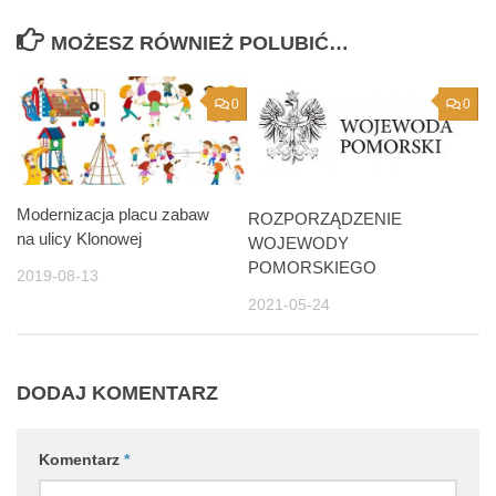
MOŻESZ RÓWNIEŻ POLUBIĆ…
0
0
Modernizacja placu zabaw
ROZPORZĄDZENIE
na ulicy Klonowej
WOJEWODY
POMORSKIEGO
2019-08-13
2021-05-24
DODAJ KOMENTARZ
Komentarz
*