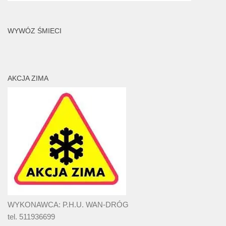
WYWÓZ ŚMIECI
AKCJA ZIMA
WYKONAWCA: P.H.U. WAN-DRÓG
tel. 511936699