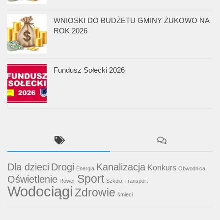
WNIOSKI DO BUDŻETU GMINY ŻUKOWO NA
ROK 2026
Fundusz Sołecki 2026
Dla dzieci
Drogi
Kanalizacja
Konkurs
Energia
Obwodnica
Sport
Oświetlenie
Rower
Szkoła
Transport
Wodociągi
Zdrowie
śmieci