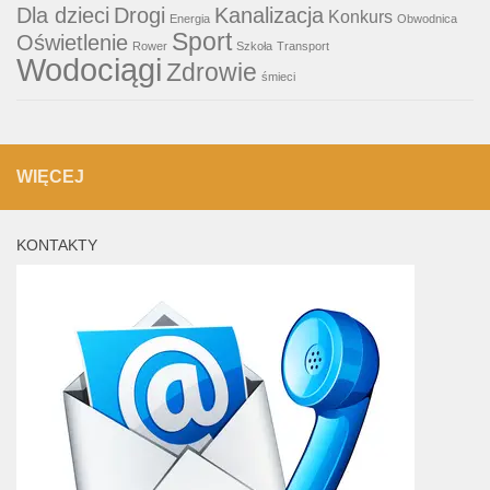
Dla dzieci
Drogi
Kanalizacja
Konkurs
Energia
Obwodnica
Sport
Oświetlenie
Rower
Szkoła
Transport
Wodociągi
Zdrowie
śmieci
WIĘCEJ
KONTAKTY