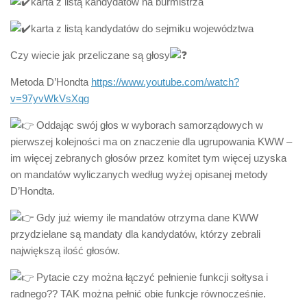
karta z listą kandydatów na burmistrza
karta z listą kandydatów do sejmiku województwa
Czy wiecie jak przeliczane są głosy
Metoda D’Hondta
https://www.youtube.com/watch?
v=97yvWkVsXqg
Oddając swój głos w wyborach samorządowych w
pierwszej kolejności ma on znaczenie dla ugrupowania KWW –
im więcej zebranych głosów przez komitet tym więcej uzyska
on mandatów wyliczanych według wyżej opisanej metody
D’Hondta.
Gdy już wiemy ile mandatów otrzyma dane KWW
przydzielane są mandaty dla kandydatów, którzy zebrali
największą ilość głosów.
Pytacie czy można łączyć pełnienie funkcji sołtysa i
radnego?? TAK można pełnić obie funkcje równocześnie.