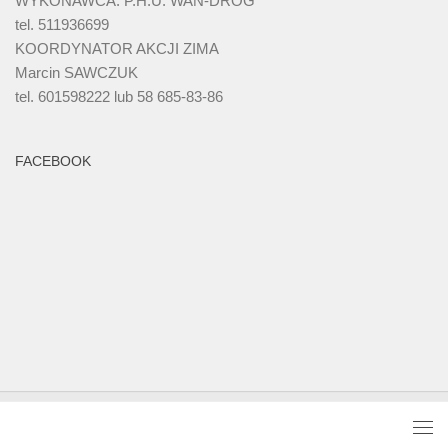
WYKONAWCA: P.H.U. WAN-DRÓG
tel. 511936699
KOORDYNATOR AKCJI ZIMA
Marcin SAWCZUK
tel. 601598222 lub 58 685-83-86
FACEBOOK