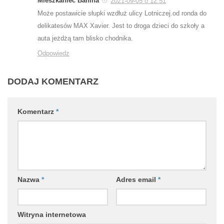
Mieszkaniec Banina
2021-09-05 o 12:51
Może postawicie słupki wzdłuż ulicy Lotniczej.od ronda do
delikatesów MAX Xavier. Jest to droga dzieci do szkoły a
auta jeżdżą tam blisko chodnika.
Odpowiedz
DODAJ KOMENTARZ
Komentarz
*
Nazwa
*
Adres email
*
Witryna internetowa