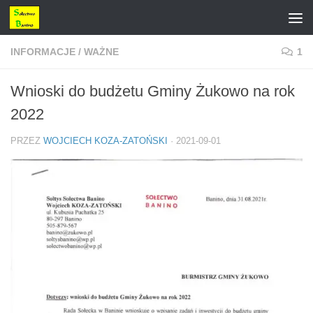
Przejdź do treści
INFORMACJE
/
WAŻNE
1
Wnioski do budżetu Gminy Żukowo na rok
2022
PRZEZ
WOJCIECH KOZA-ZATOŃSKI
·
2021-09-01