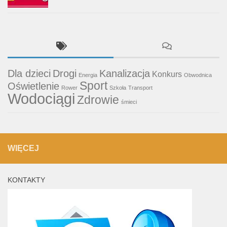
Dla dzieci
Drogi
Kanalizacja
Konkurs
Energia
Obwodnica
Sport
Oświetlenie
Rower
Szkoła
Transport
Wodociągi
Zdrowie
śmieci
WIĘCEJ
KONTAKTY