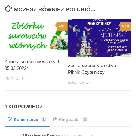
MOŻESZ RÓWNIEŻ POLUBIĆ…
0
0
Zbiórka surowców wtórnych
Zaczarowane Królestwo –
05.03.2022r
Piknik Czytelniczy
2022-03-01
2026-06-17
1 ODPOWIEDŹ
Komentarze
1
Pingbacki
0