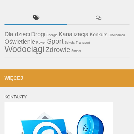
Dla dzieci
Drogi
Kanalizacja
Konkurs
Energia
Obwodnica
Sport
Oświetlenie
Rower
Szkoła
Transport
Wodociągi
Zdrowie
śmieci
WIĘCEJ
KONTAKTY