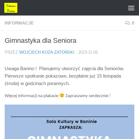
Przejdź do treści
INFORMACJE
0
Gimnastyka dla Seniora
PRZEZ
WOJCIECH KOZA-ZATOŃSKI
·
2023-11-06
Uwaga Banino !
Planujemy utworzyć zajęcia dla Seniorów.
Pierwsze spotkanie pokazowe, bezpłatne już 15 listopada
(środa) w godzinach porannych.
Więcej informacji na plakacie
Zapraszamy serdecznie !