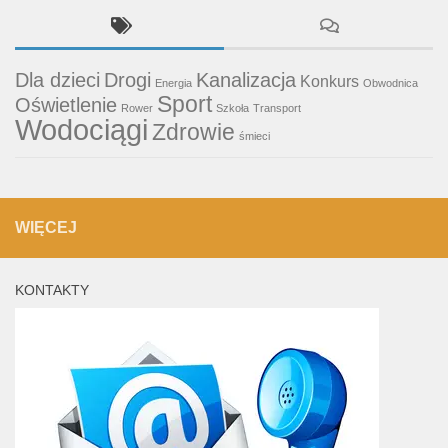
Dla dzieci
Drogi
Kanalizacja
Konkurs
Energia
Obwodnica
Sport
Oświetlenie
Rower
Szkoła
Transport
Wodociągi
Zdrowie
śmieci
WIĘCEJ
KONTAKTY