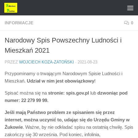
Przejdź do treści
INFORMACJE
0
Narodowy Spis Powszechny Ludności i
Mieszkań 2021
PRZEZ
WOJCIECH KOZA-ZATOŃSKI
·
2021-08-23
Przypominamy o trwającym Narodowym Spisie Ludności i
Mieszkań.
Udział w nim jest obowiązkowy
!
Spisać można się na
stronie:
spis.gov.pl
lub
dzwoniąc pod
numer: 22 279 99 99.
Jeśli mają Państwo problem ze spisaniem się przez
internet, można uczynić to, udając się do Urzędu Gminy w
Żukowie
. Ważne, by nie odkładać spisu na ostatnią chwilę. Spis
zakończy się 30 września. Pod koniec, infolinia,