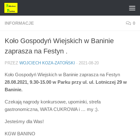
Przejdź do treści
INFORMACJE
0
Koło Gospodyń Wiejskich w Baninie
zaprasza na Festyn .
PRZEZ
WOJCIECH KOZA-ZATOŃSKI
·
2021-08-20
Koło Gospodyń Wiejskich w Baninie zaprasza na Festyn
28.08.2021, 9.30-15.00 w Parku przy ul. ul. Lotniczej 29 w
Baninie.
Czekają nagrody konkursowe, upominki, strefa
gastronomiczna, WATA CUKROWA i … my ;).
Jesteśmy dla Was!
KGW BANINO