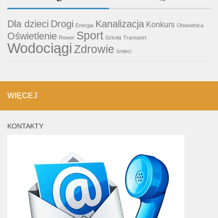
Dla dzieci
Drogi
Kanalizacja
Konkurs
Energia
Obwodnica
Sport
Oświetlenie
Rower
Szkoła
Transport
Wodociągi
Zdrowie
śmieci
WIĘCEJ
KONTAKTY