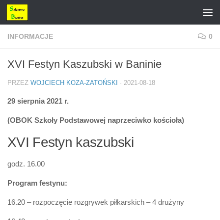
Przejdź do treści
INFORMACJE
0
XVI Festyn Kaszubski w Baninie
PRZEZ
WOJCIECH KOZA-ZATOŃSKI
·
2021-08-18
29 sierpnia 2021 r.
(OBOK Szkoły Podstawowej naprzeciwko kościoła)
XVI Festyn kaszubski
godz. 16.00
Program festynu:
16.20 – rozpoczęcie rozgrywek piłkarskich – 4 drużyny