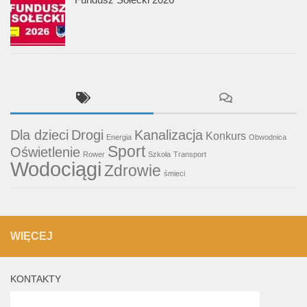
Dla dzieci
Drogi
Kanalizacja
Konkurs
Energia
Obwodnica
Sport
Oświetlenie
Rower
Szkoła
Transport
Wodociągi
Zdrowie
śmieci
WIĘCEJ
KONTAKTY