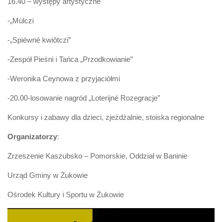
16.40 – występy artystyczne
-„Mùlczi
-„Spiéwné kwiôtczi”
-Zespół Pieśni i Tańca „Przodkowianie”
-Weronika Ceynowa z przyjaciółmi
-20.00-losowanie nagród „Loterijné Rozegracje”
Konkursy i zabawy dla dzieci, zjeżdżalnie, stoiska regionalne
Organizatorzy
:
Zrzeszenie Kaszubsko – Pomorskie, Oddział w Baninie
Urząd Gminy w Żukowie
Ośrodek Kultury i Sportu w Żukowie