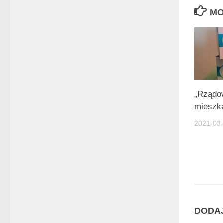
MO
„Rządo
mieszk
2021-03
DODA