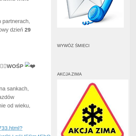
 partnerach,
kowy dzień
29
WYWÓZ ŚMIECI
WOŚP
AKCJA ZIMA
 na sankach,
jazdów
ie od wieku,
7733.html?