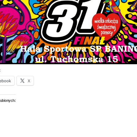
:
ebook
X
lubionych: