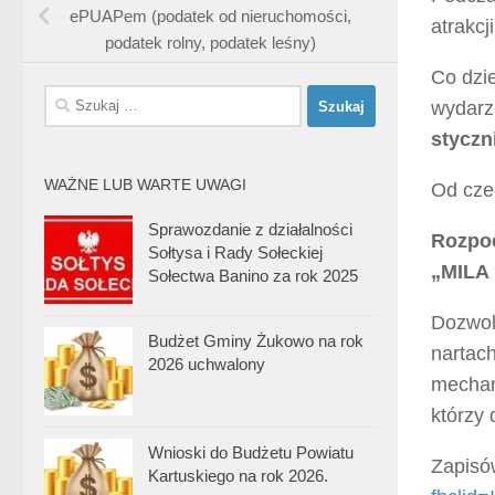
ePUAPem (podatek od nieruchomości,
atrakc
podatek rolny, podatek leśny)
Co dzi
Szukaj:
wydarz
styczn
WAŻNE LUB WARTE UWAGI
Od cze
Sprawozdanie z działalności
Rozpo
Sołtysa i Rady Sołeckiej
„MIL
Sołectwa Banino za rok 2025
Dozwol
Budżet Gminy Żukowo na rok
nartach
2026 uchwalony
mechan
którzy 
Wnioski do Budżetu Powiatu
Zapisó
Kartuskiego na rok 2026.