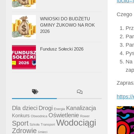
fbcli
Czego 
WNIOSKI DO BUDŻETU
GMINY ŻUKOWO NA ROK
Prz
2026
Pam
Pam
Fundusz Sołecki 2026
Pys
Na 
zap
Zapras
https:/
Dla dzieci
Drogi
Kanalizacja
Energia
Oświetlenie
Konkurs
Obwodnica
Rower
Wodociągi
Sport
Szkoła
Transport
Zdrowie
śmieci