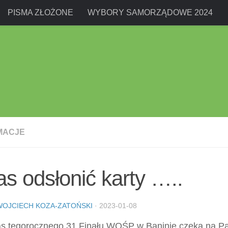
PISMA ZŁOŻONE
WYBORY SAMORZĄDOWE 2024
MACJE
s odsłonić karty …..
WOJCIECH KOZA-ZATOŃSKI
·
2023-01-08
s tegorocznego 31 Finału WOŚP w Baninie czeka na Pa