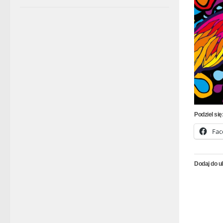
Podziel się
Fac
Dodaj do u