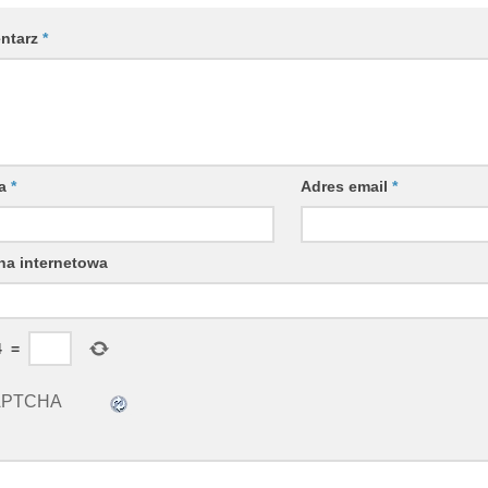
ntarz
*
wa
*
Adres email
*
na internetowa
4
=