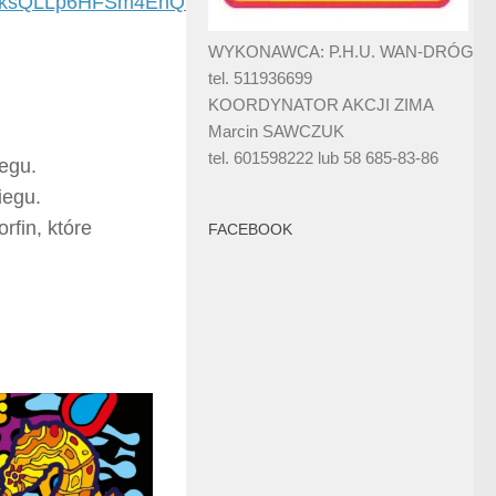
FksQLLp6HFSm4EhQrc
WYKONAWCA: P.H.U. WAN-DRÓG
tel. 511936699
KOORDYNATOR AKCJI ZIMA
Marcin SAWCZUK
tel. 601598222 lub 58 685-83-86
egu.
iegu.
fin, które
FACEBOOK