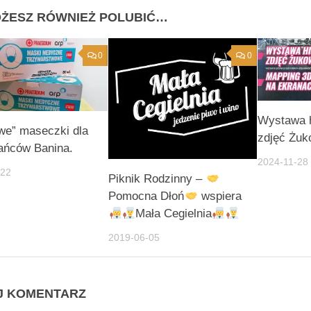
ŻESZ RÓWNIEŻ POLUBIĆ…
0
0
Wystawa h
we” maseczki dla
zdjęć Żu
ańców Banina.
2024-11-28
-22
Piknik Rodzinny –
Pomocna Dłoń
wspiera
Mała Cegielnia
2019-06-05
J KOMENTARZ