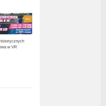
0
istorycznych
kowa w VR