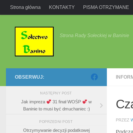
Strona główna
KONTAKTY
PISMA OTRZYMANE
Przejdź do treści
Strona Rady Sołeckiej w Baninie
OBSERWUJ:
INFOR
NASTĘPNY POST
Cza
Jak impreza
31 finał WOŚP
w
Baninie to musi być dmuchaniec :)
PRZEZ
POPRZEDNI POST
Otrzymywanie decyzji podatkowej
Podcza