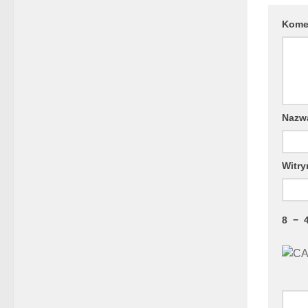
Kome
Naz
Witry
8
−