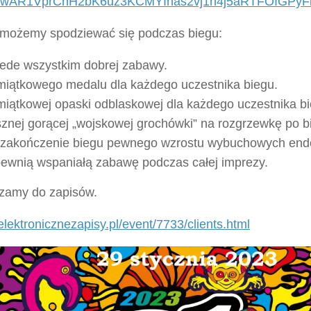
d=IwAR1VprChH2bK6uz3KCMYInas2vj1h4j5aRTFOIGPy
możemy spodziewać się podczas biegu:
ede wszystkim dobrej zabawy.
iątkowego medalu dla każdego uczestnika biegu.
iątkowej opaski odblaskowej dla każdego uczestnika bi
znej gorącej „wojskowej grochówki” na rozgrzewkę po b
zakończenie biegu pewnego wzrostu wybuchowych endor
ewnią wspaniałą zabawę podczas całej imprezy.
zamy do zapisów.
/elektronicznezapisy.pl/event/7733/clients.html