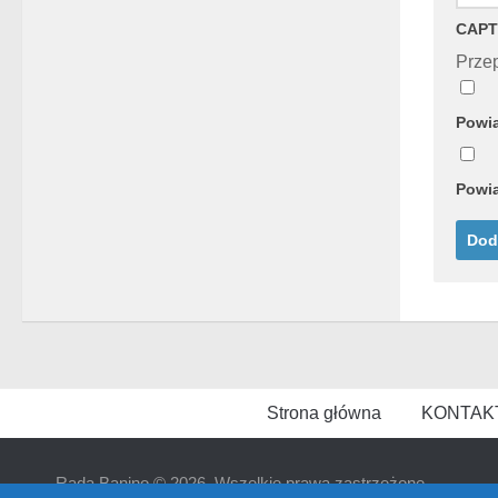
CAPT
Przep
Powia
Powia
Strona główna
KONTAK
Rada Banino © 2026. Wszelkie prawa zastrzeżone