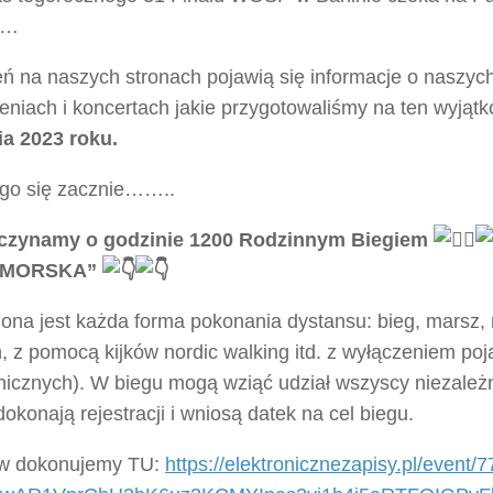
ji…
eń na naszych stronach pojawią się informacje o naszych
eniach i koncertach jakie przygotowaliśmy na ten wyjąt
ia 2023 roku.
go się zacznie……..
czynamy o godzinie 1200 Rodzinnym Biegiem
A MORSKA”
ona jest każda forma pokonania dystansu: bieg, marsz,
, z pomocą kijków nordic walking itd. z wyłączeniem po
icznych). W biegu mogą wziąć udział wszyscy niezależn
dokonają rejestracji i wniosą datek na cel biegu.
w dokonujemy TU:
https://elektronicznezapisy.pl/event/