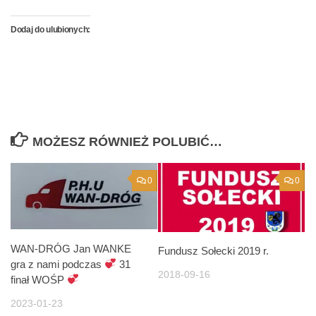
Dodaj do ulubionych:
MOŻESZ RÓWNIEŻ POLUBIĆ…
0
0
WAN-DRÓG Jan WANKE
Fundusz Sołecki 2019 r.
gra z nami podczas
31
2018-09-16
finał WOŚP
2023-01-23