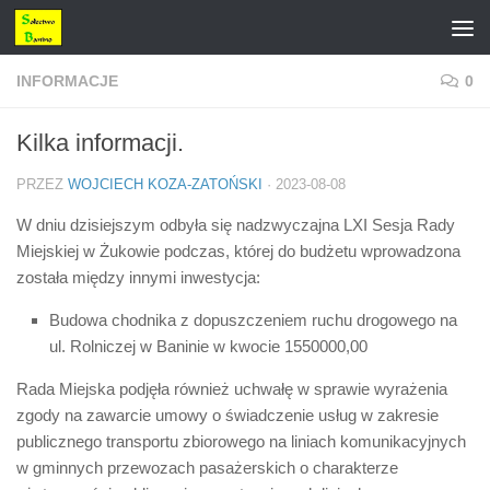
Przejdź do treści
INFORMACJE
0
Kilka informacji.
PRZEZ
WOJCIECH KOZA-ZATOŃSKI
·
2023-08-08
W dniu dzisiejszym odbyła się nadzwyczajna LXI Sesja Rady
Miejskiej w Żukowie podczas, której do budżetu wprowadzona
została między innymi inwestycja:
Budowa chodnika z dopuszczeniem ruchu drogowego na
ul. Rolniczej w Baninie w kwocie 1550000,00
Rada Miejska podjęła również uchwałę w sprawie wyrażenia
zgody na zawarcie umowy o świadczenie usług w zakresie
publicznego transportu zbiorowego na liniach komunikacyjnych
w gminnych przewozach pasażerskich o charakterze