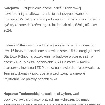
Kolejowa
– uzupełnienie części ścieżki rowerowej
nawierzchnią asfaltową – zadanie jest przygotowane do
przetargu. W zależności od podpisania umowy zadanie powinno
być wykonane do końca tego roku jednak nie później niż I kw
2024.
Lotnicza/Startowa
– zadanie wykonywane w porozumieniu
tzw. 16tkowym podzielone na dwie części. Układ drogi gminnej
Startowa Północna pozwolenie na budowę wydane, zaś na
cześć ZDP Lotnicza, pozwolenie ZRID jeszcze w toku w
starostwie. Inwestor i ZDP czeka na zatwierdzenie pozwolenia.
Termin wykonania prac został przedłużony w umowie
trójstronnej do połowy października.
Naprawa Tuchomskiej
zadanie miał wykonywać
podwykonawca SK przy pracach na Rolniczej. Co miało
nastąpić w połowie sierpnia. SK zleci to zadanie jako osobne do