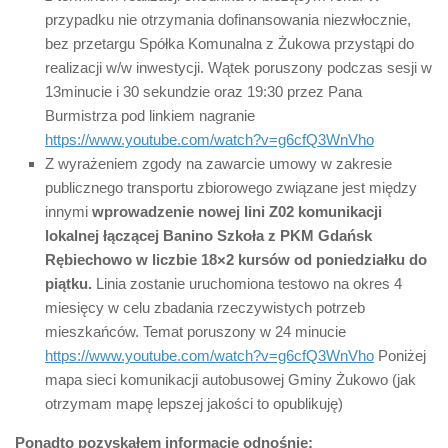
przypadku nie otrzymania dofinansowania niezwłocznie,
bez przetargu Spółka Komunalna z Żukowa przystąpi do
realizacji w/w inwestycji. Wątek poruszony podczas sesji w
13minucie i 30 sekundzie oraz 19:30 przez Pana
Burmistrza pod linkiem nagranie
https://www.youtube.com/watch?v=g6cfQ3WnVho
Z wyrażeniem zgody na zawarcie umowy w zakresie
publicznego transportu zbiorowego związane jest między
innymi
wprowadzenie nowej lini Z02
komunikacji
lokalnej łączącej Banino Szkoła z PKM Gdańsk
Rębiechowo w liczbie 18×2 kursów od poniedziałku do
piątku.
Linia zostanie uruchomiona testowo na okres 4
miesięcy w celu zbadania rzeczywistych potrzeb
mieszkańców. Temat poruszony w 24 minucie
https://www.youtube.com/watch?v=g6cfQ3WnVho
Poniżej
mapa sieci komunikacji autobusowej Gminy Żukowo (jak
otrzymam mapę lepszej jakości to opublikuję)
Ponadto pozyskałem informacje odnośnie: