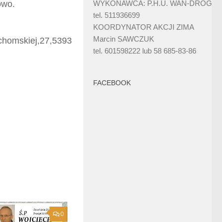
owo.
WYKONAWCA: P.H.U. WAN-DRÓG
tel. 511936699
KOORDYNATOR AKCJI ZIMA
Marcin SAWCZUK
chomskiej,27,5393
tel. 601598222 lub 58 685-83-86
FACEBOOK
0