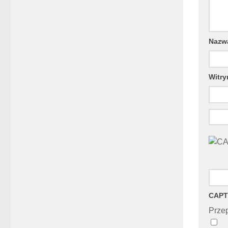
Naz
Witry
CAPT
Przep