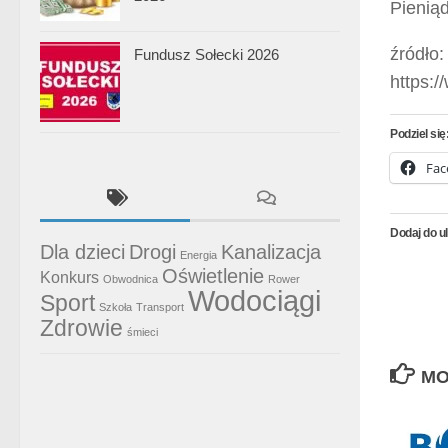
Pienią
źródło:
Fundusz Sołecki 2026
https:
Podziel się
Fac
Dodaj do u
Dla dzieci
Drogi
Kanalizacja
Energia
Oświetlenie
Konkurs
Obwodnica
Rower
Wodociągi
Sport
Szkoła
Transport
Zdrowie
śmieci
MO