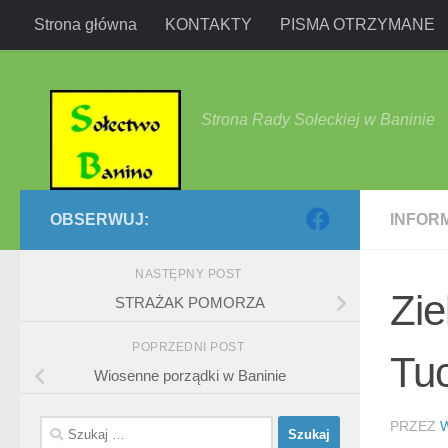
Strona główna
KONTAKTY
PISMA OTRZYMANE
Przejdź do treści
Strona Rady Sołeckiej w Baninie
OBSERWUJ:
INFOR
NASTĘPNY POST
Zie
STRAŻAK POMORZA
POPRZEDNI POST
Tu
Wiosenne porządki w Baninie
Szukaj:
PRZEZ