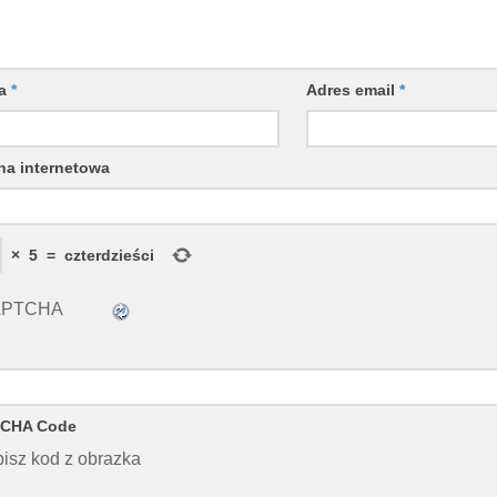
wa
*
Adres email
*
na internetowa
×
5
=
czterdzieści
CHA Code
isz kod z obrazka