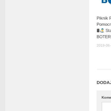
Piknik 
Pomocn
🛢
Sta
BOTE
2019-06
DODA
Kome