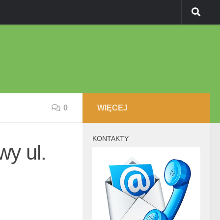
0
WIĘCEJ
KONTAKTY
wy ul.