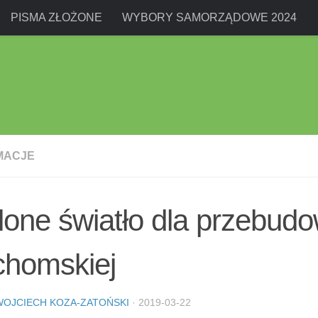
PISMA ZŁOŻONE
WYBORY SAMORZĄDOWE 2024
MACJE
lone światło dla przebudo
chomskiej
WOJCIECH KOZA-ZATOŃSKI
·
2019-03-22