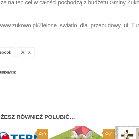
dze na ten cel w całości pochodzą z budżetu Gminy Żuk
//www.zukowo.pl/Zielone_swiatlo_dla_przebudowy_ul_Tu
:
ebook
X
lubionych:
ŻESZ RÓWNIEŻ POLUBIĆ…
0
0