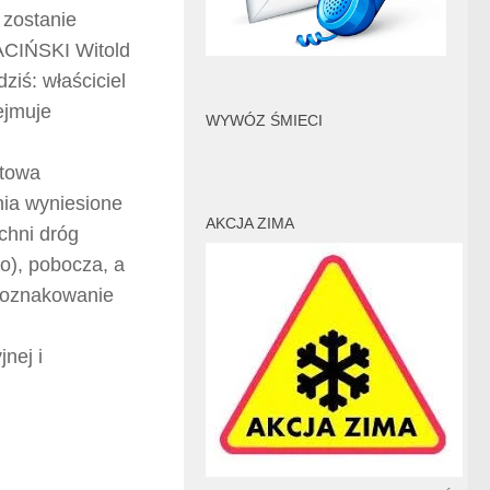
 zostanie
ACIŃSKI Witold
ziś: właściciel
ejmuje
WYWÓZ ŚMIECI
ltowa
nia wyniesione
AKCJA ZIMA
chni dróg
o), pobocza, a
z oznakowanie
nej i