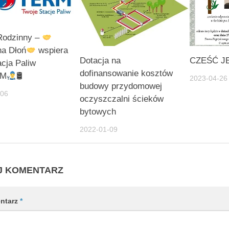
Rodzinny –
a Dłoń
wspiera
Dotacja na
CZEŚĆ J
cja Paliw
dofinansowanie kosztów
RM
🛢
2023-04-26
budowy przydomowej
-06
oczyszczalni ścieków
bytowych
2022-01-09
J KOMENTARZ
ntarz
*