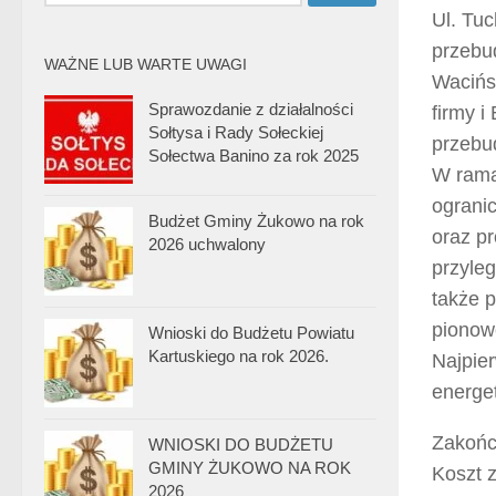
Ul. Tu
przebu
WAŻNE LUB WARTE UWAGI
Wacińsk
Sprawozdanie z działalności
firmy 
Sołtysa i Rady Sołeckiej
przebud
Sołectwa Banino za rok 2025
W rama
ograni
Budżet Gminy Żukowo na rok
oraz pr
2026 uchwalony
przyle
także p
pionow
Wnioski do Budżetu Powiatu
Kartuskiego na rok 2026.
Najpie
energe
Zakońc
WNIOSKI DO BUDŻETU
GMINY ŻUKOWO NA ROK
Koszt z
2026