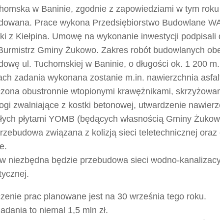
chomska w Baninie, zgodnie z zapowiedziami w tym roku
dowana. Prace wykona Przedsiębiorstwo Budowlane W
i z Kiełpina. Umowę na wykonanie inwestycji podpisali d
i Burmistrz Gminy Żukowo. Zakres robót budowlanych ob
owę ul. Tuchomskiej w Baninie, o długości ok. 1 200 m.
ch zadania wykonana zostanie m.in. nawierzchnia asfa
czona obustronnie wtopionymi krawężnikami, skrzyżowa
ogi zwalniające z kostki betonowej, utwardzenie nawierz
głych płytami YOMB (będących własnością Gminy Żukow
rzebudowa związana z kolizją sieci teletechnicznej ora
e.
rw niezbędna będzie przebudowa sieci wodno-kanalizacyj
tycznej.
zenie prac planowane jest na 30 września tego roku.
adania to niemal 1,5 mln zł.