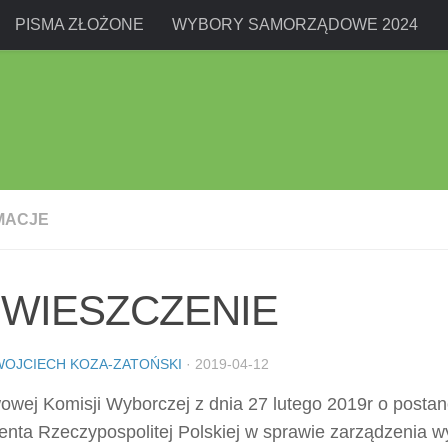
PISMA ZŁOŻONE
WYBORY SAMORZĄDOWE 2024
MACJE
WIESZCZENIE
WOJCIECH KOZA-ZATOŃSKI
·
2019-04-12
owej Komisji Wyborczej z dnia 27 lutego 2019r o posta
enta Rzeczypospolitej Polskiej w sprawie zarządzenia 