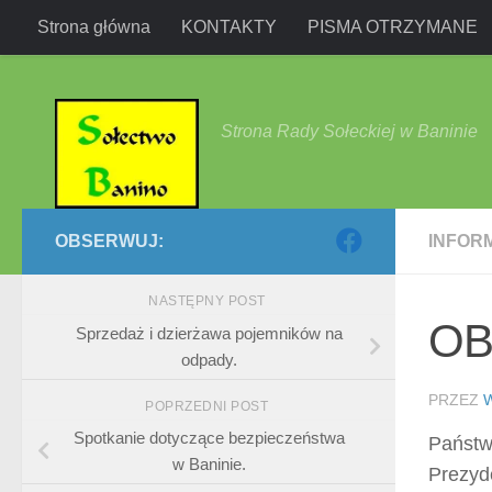
Strona główna
KONTAKTY
PISMA OTRZYMANE
Przejdź do treści
Strona Rady Sołeckiej w Baninie
OBSERWUJ:
INFOR
NASTĘPNY POST
OB
Sprzedaż i dzierżawa pojemników na
odpady.
PRZEZ
POPRZEDNI POST
Spotkanie dotyczące bezpieczeństwa
Państw
w Baninie.
Prezyd