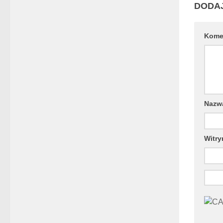
DODA
Kome
Naz
Witry