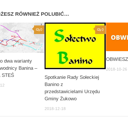
ŻESZ RÓWNIEŻ POLUBIĆ…
0
0
OBWIESZ
o dwa warianty
wodnicy Banina –
2018-10-26
a STEŚ
Spotkanie Rady Sołeckiej
Banino z
-12
przedstawicielami Urzędu
Gminy Żukowo
2018-12-18