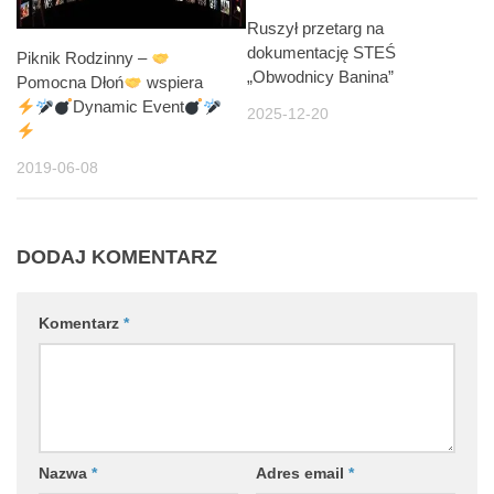
Ruszył przetarg na
dokumentację STEŚ
Piknik Rodzinny –
„Obwodnicy Banina”
Pomocna Dłoń
wspiera
Dynamic Event
2025-12-20
2019-06-08
DODAJ KOMENTARZ
Komentarz
*
Nazwa
*
Adres email
*