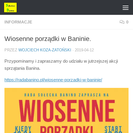
Przejdź do treści
INFORMACJE
0
Wiosenne porządki w Baninie.
PRZEZ
WOJCIECH KOZA-ZATOŃSKI
·
2019-04-12
Przypominamy i zapraszamy do udziału w jutrzejszej akcji
sprzątania Banina.
https://radabanino.pl/wiosenne-porzadki-w-baninie/