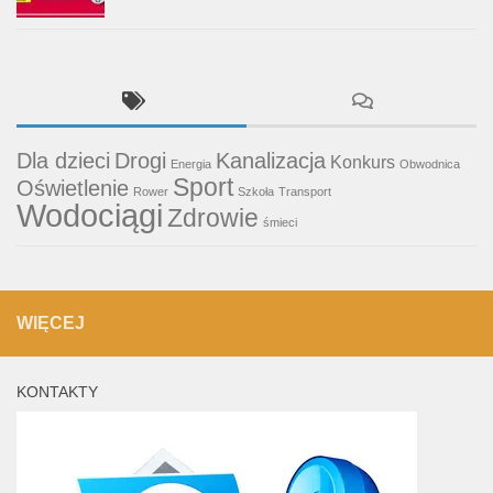
Dla dzieci
Drogi
Kanalizacja
Konkurs
Energia
Obwodnica
Sport
Oświetlenie
Rower
Szkoła
Transport
Wodociągi
Zdrowie
śmieci
WIĘCEJ
KONTAKTY