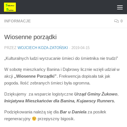
Przejdź do treści
INFORMACJE
0
Wiosenne porządki
PRZEZ
WOJCIECH KOZA-ZATOŃSKI
·
2019-04-15
„Kulturalnych ludzi wyrzucanie śmieci do śmietnika nie trudzi”
W sobotę mieszkańcy Banina i Dąbrowy licznie wzięli udział w
akcji
„Wiosenne Porządki”
. Frekwencja dopisała tak jak
pogoda. Ilość zebranych śmieci była ogromna.
Dziękujemy za wsparcie logistyczne
Urząd Gminy Żukowo
,
Inicjatywa Mieszkańców dla Banina, Kujawscy Runners.
Podziękowania należą się dla
Bar u Daniela
za posiłek
regeneracyjny
przepyszny bigosik.