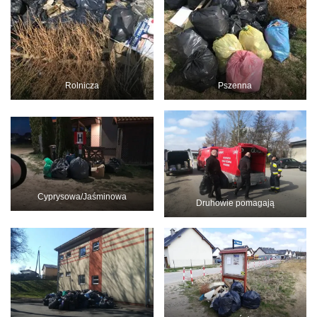
Rolnicza
Pszenna
Cyprysowa/Jaśminowa
Druhowie pomagają