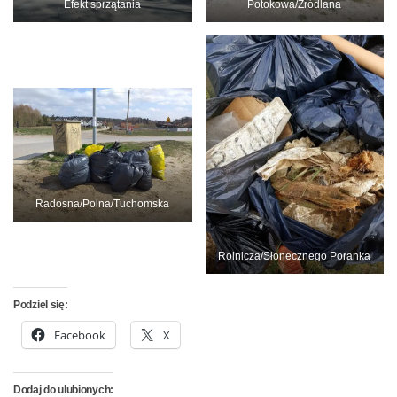
Efekt sprzątania
Potokowa/Źródlana
Radosna/Polna/Tuchomska
Rolnicza/Słonecznego Poranka
Podziel się:
Facebook
X
Dodaj do ulubionych: