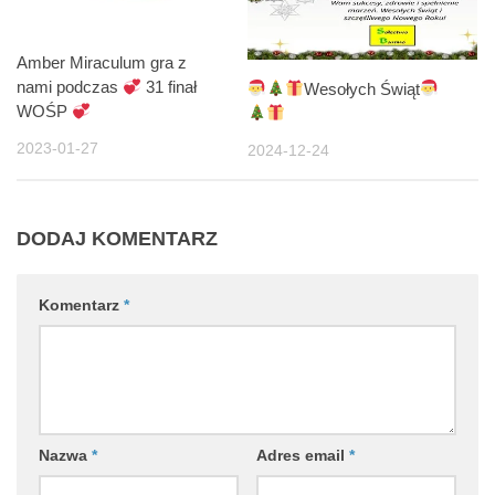
Amber Miraculum gra z
nami podczas
31 finał
Wesołych Świąt
WOŚP
2023-01-27
2024-12-24
DODAJ KOMENTARZ
Komentarz
*
Nazwa
*
Adres email
*