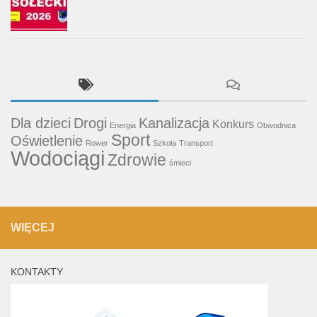
Dla dzieci
Drogi
Kanalizacja
Konkurs
Energia
Obwodnica
Sport
Oświetlenie
Rower
Szkoła
Transport
Wodociągi
Zdrowie
śmieci
WIĘCEJ
KONTAKTY