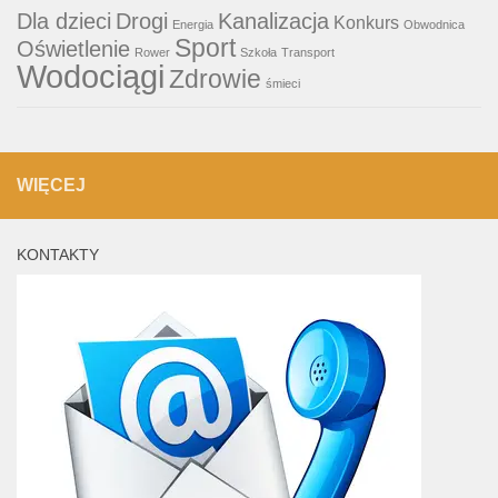
Dla dzieci
Drogi
Kanalizacja
Konkurs
Energia
Obwodnica
Sport
Oświetlenie
Rower
Szkoła
Transport
Wodociągi
Zdrowie
śmieci
WIĘCEJ
KONTAKTY