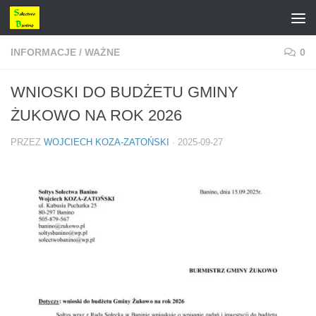
Przejdź do treści
INFORMACJE
/
WAŻNE
0
WNIOSKI DO BUDŻETU GMINY
ŻUKOWO NA ROK 2026
PRZEZ
WOJCIECH KOZA-ZATOŃSKI
·
2025-09-27