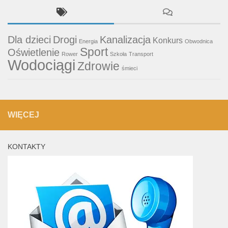
Dla dzieci
Drogi
Kanalizacja
Konkurs
Energia
Obwodnica
Sport
Oświetlenie
Rower
Szkoła
Transport
Wodociągi
Zdrowie
śmieci
WIĘCEJ
KONTAKTY