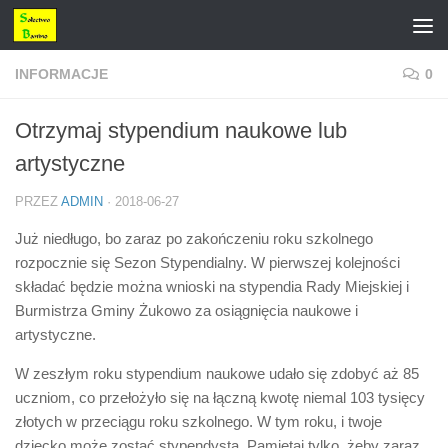
Przejdź do treści
INFORMACJE
0
Otrzymaj stypendium naukowe lub
artystyczne
PRZEZ
ADMIN
·
2018-06-27
Już niedługo, bo zaraz po zakończeniu roku szkolnego
rozpocznie się Sezon Stypendialny. W pierwszej kolejności
składać będzie można wnioski na stypendia Rady Miejskiej i
Burmistrza Gminy Żukowo za osiągnięcia naukowe i
artystyczne
.
W zeszłym roku stypendium naukowe udało się zdobyć aż 85
uczniom, co przełożyło się na łączną kwotę niemal 103 tysięcy
złotych w przeciągu roku szkolnego. W tym roku, i twoje
dziecko może zostać stypendystą. Pamiętaj tylko, żeby zaraz