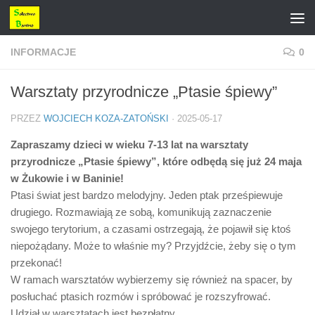
Przejdź do treści
INFORMACJE
0
Warsztaty przyrodnicze „Ptasie śpiewy”
PRZEZ
WOJCIECH KOZA-ZATOŃSKI
·
2025-05-17
Zapraszamy dzieci w wieku 7-13 lat na warsztaty
przyrodnicze „Ptasie śpiewy”, które odbędą się już 24 maja
w Żukowie i w Baninie!
Ptasi świat jest bardzo melodyjny. Jeden ptak prześpiewuje
drugiego. Rozmawiają ze sobą, komunikują zaznaczenie
swojego terytorium, a czasami ostrzegają, że pojawił się ktoś
niepożądany. Może to właśnie my? Przyjdźcie, żeby się o tym
przekonać!
W ramach warsztatów wybierzemy się również na spacer, by
posłuchać ptasich rozmów i spróbować je rozszyfrować.
Udział w warsztatach jest bezpłatny.