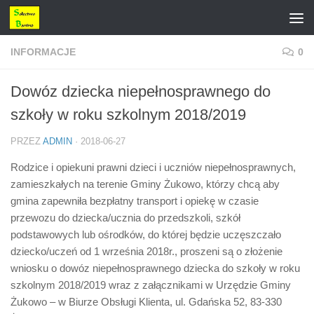
Przejdź do treści
INFORMACJE
0
Dowóz dziecka niepełnosprawnego do
szkoły w roku szkolnym 2018/2019
PRZEZ
ADMIN
·
2018-06-27
Rodzice i opiekuni prawni dzieci i uczniów niepełnosprawnych,
zamieszkałych na terenie Gminy Żukowo, którzy chcą aby
gmina zapewniła bezpłatny transport i opiekę w czasie
przewozu do dziecka/ucznia do przedszkoli, szkół
podstawowych lub ośrodków, do której będzie uczęszczało
dziecko/uczeń od 1 września 2018r., proszeni są o złożenie
wniosku o dowóz niepełnosprawnego dziecka do szkoły w roku
szkolnym 2018/2019 wraz z załącznikami w Urzędzie Gminy
Żukowo – w Biurze Obsługi Klienta, ul. Gdańska 52, 83-330