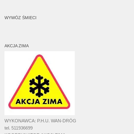
WYWÓZ ŚMIECI
AKCJA ZIMA
WYKONAWCA: P.H.U. WAN-DRÓG
tel. 511936699