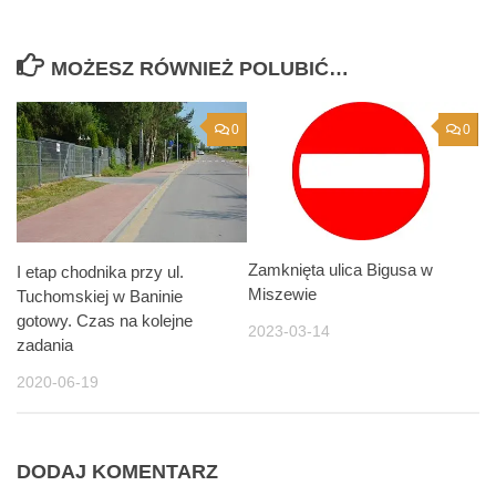
MOŻESZ RÓWNIEŻ POLUBIĆ…
0
0
Zamknięta ulica Bigusa w
I etap chodnika przy ul.
Miszewie
Tuchomskiej w Baninie
gotowy. Czas na kolejne
2023-03-14
zadania
2020-06-19
DODAJ KOMENTARZ