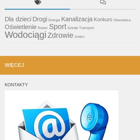
Dla dzieci
Drogi
Kanalizacja
Konkurs
Energia
Obwodnica
Sport
Oświetlenie
Rower
Szkoła
Transport
Wodociągi
Zdrowie
śmieci
WIĘCEJ
KONTAKTY