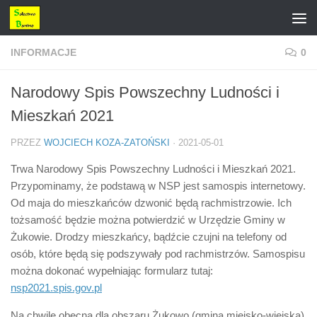
Przejdź do treści
INFORMACJE
0
Narodowy Spis Powszechny Ludności i
Mieszkań 2021
PRZEZ
WOJCIECH KOZA-ZATOŃSKI
·
2021-05-01
Trwa Narodowy Spis Powszechny Ludności i Mieszkań 2021.
Przypominamy, że podstawą w NSP jest samospis internetowy.
Od maja do mieszkańców dzwonić będą rachmistrzowie. Ich
tożsamość będzie można potwierdzić w Urzędzie Gminy w
Żukowie. Drodzy mieszkańcy, bądźcie czujni na telefony od
osób, które będą się podszywały pod rachmistrzów. Samospisu
można dokonać wypełniając formularz tutaj:
nsp2021.spis.gov.pl
Na chwilę obecną dla obszaru Żukowo (gmina miejsko-wiejska)