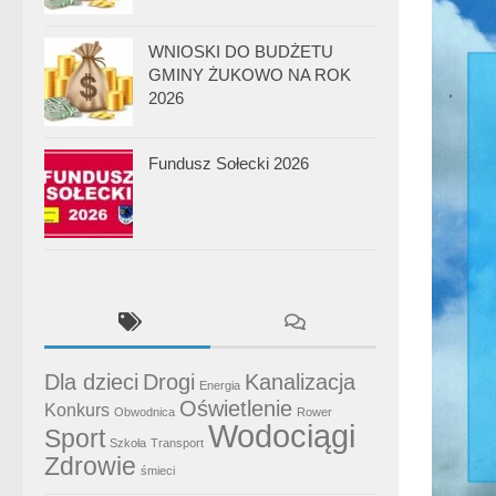
WNIOSKI DO BUDŻETU
GMINY ŻUKOWO NA ROK
2026
Fundusz Sołecki 2026
Dla dzieci
Drogi
Kanalizacja
Energia
Oświetlenie
Konkurs
Obwodnica
Rower
Wodociągi
Sport
Szkoła
Transport
Zdrowie
śmieci