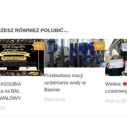
ŻESZ RÓWNIEŻ POLUBIĆ…
0
0
Przebudowa stacji
uzdatniania wody w
CASSUBIA
Wielkie
Baninie
za na BAL
czworon
WAŁOWY.
2018-10-05
2019-11-25
-19