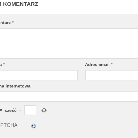
J KOMENTARZ
ntarz
*
wa
*
Adres email
*
na internetowa
×
sześć
=