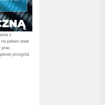
ania z
 na paliwo stałe
z prac
eplenie przegród