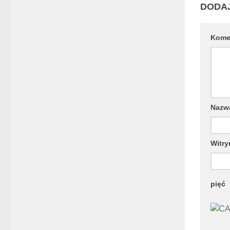
DODA
Kome
Naz
Witry
pięć