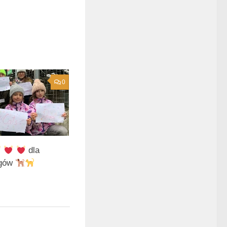
0
dla
ogów