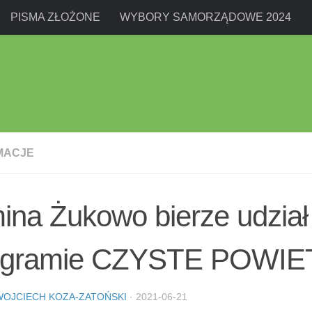
PISMA ZŁOŻONE
WYBORY SAMORZĄDOWE 2024
MACJE
na Żukowo bierze udział
ogramie CZYSTE POWI
WOJCIECH KOZA-ZATOŃSKI
·
2021-06-21