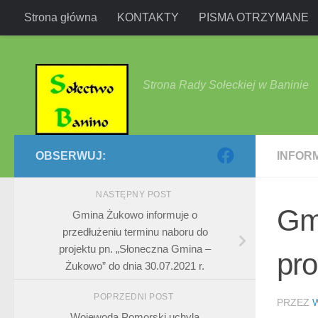
Strona główna
KONTAKTY
PISMA OTRZYMANE
Przejdź do treści
Strona Rady Sołeckiej w Baninie
OBSERWUJ:
INFOR
NASTĘPNY POST
Gmi
Gmina Żukowo informuje o
przedłużeniu terminu naboru do
projektu pn. „Słoneczna Gmina –
pr
Żukowo” do dnia 30.07.2021 r.
POPRZEDNI POST
PRZEZ
Wojewoda Pomorski uchyla