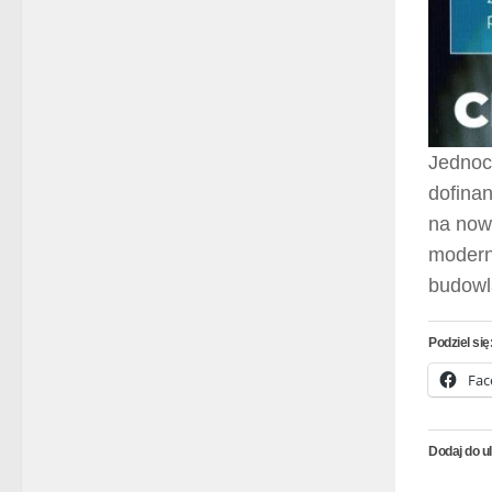
Jednoc
dofinan
na now
moderni
budowl
Podziel się
Fac
Dodaj do u