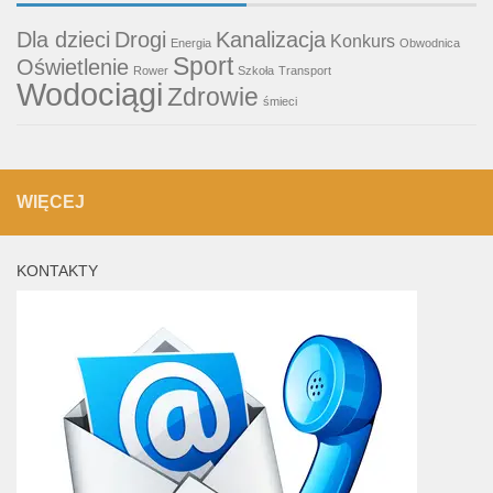
Dla dzieci
Drogi
Kanalizacja
Konkurs
Energia
Obwodnica
Sport
Oświetlenie
Rower
Szkoła
Transport
Wodociągi
Zdrowie
śmieci
WIĘCEJ
KONTAKTY