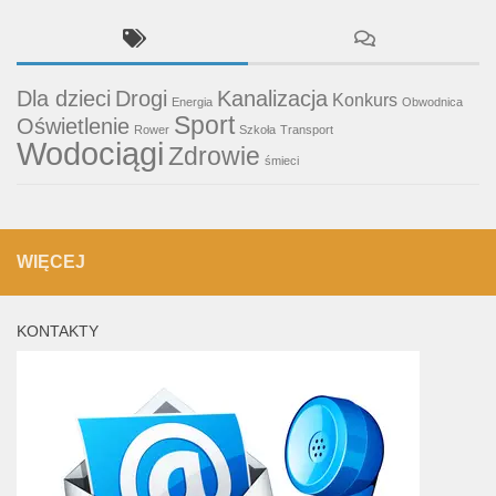
Dla dzieci
Drogi
Kanalizacja
Konkurs
Energia
Obwodnica
Sport
Oświetlenie
Rower
Szkoła
Transport
Wodociągi
Zdrowie
śmieci
WIĘCEJ
KONTAKTY