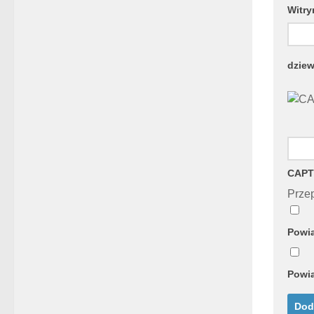
Witry
dziew
CAPT
Przep
Powia
Powia