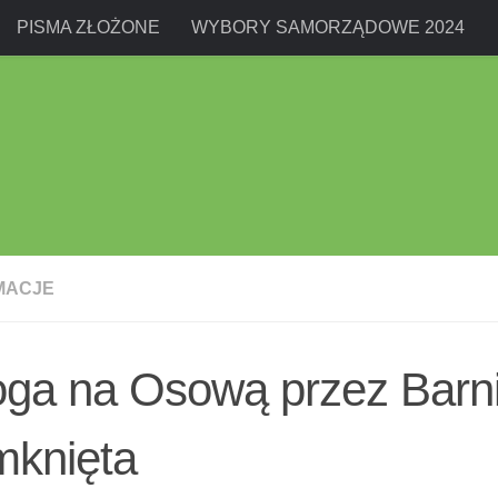
PISMA ZŁOŻONE
WYBORY SAMORZĄDOWE 2024
MACJE
oga na Osową przez Barn
mknięta