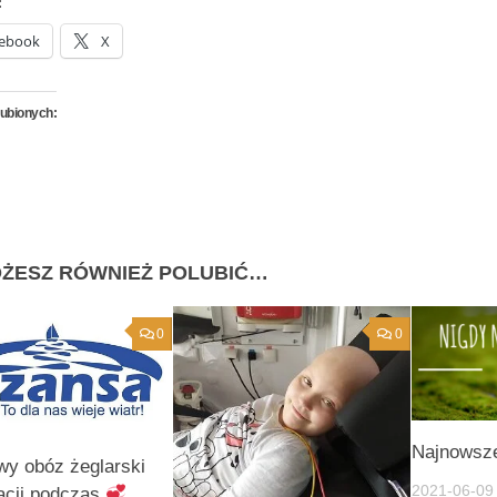
:
ebook
X
lubionych:
ŻESZ RÓWNIEŻ POLUBIĆ…
0
0
Najnowsze
wy obóz żeglarski
2021-06-09
tacji podczas