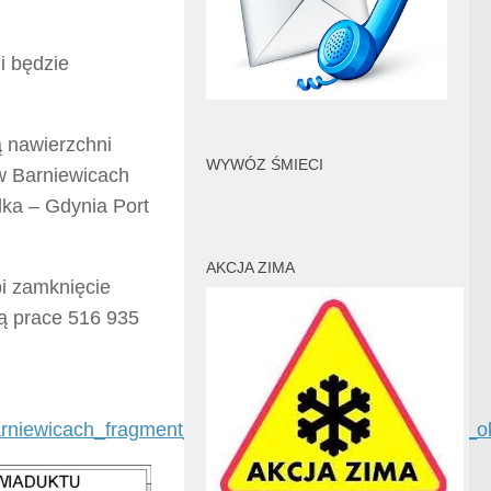
i będzie
 nawierzchni
WYWÓZ ŚMIECI
w Barniewicach
lka – Gdynia Port
AKCJA ZIMA
i zamknięcie
ą prace 516 935
rniewicach_fragment_drogi_bedzie_zamkniety_przez_o