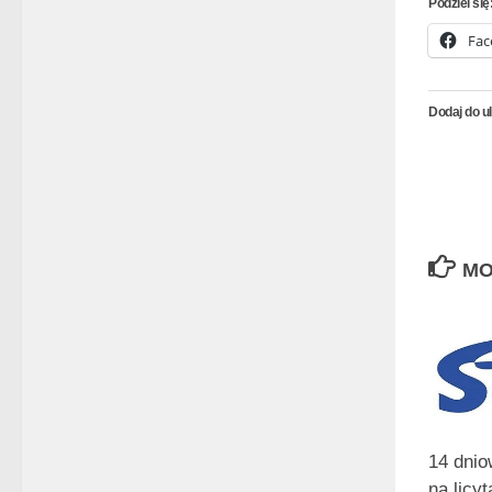
Podziel się
Fac
Dodaj do u
MO
14 dnio
na licy