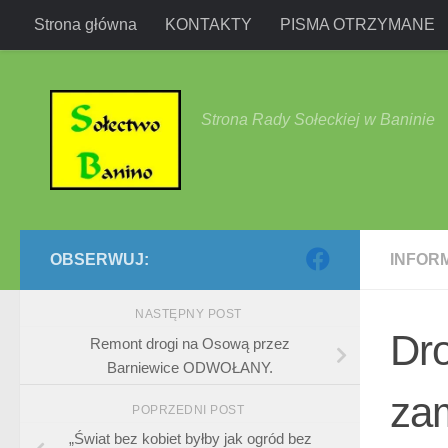
Strona główna
KONTAKTY
PISMA OTRZYMANE
Przejdź do treści
Strona Rady Sołeckiej w Baninie
OBSERWUJ:
INFOR
NASTĘPNY POST
Dr
Remont drogi na Osową przez
Barniewice ODWOŁANY.
za
POPRZEDNI POST
„Świat bez kobiet byłby jak ogród bez