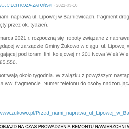
WOJCIECH KOZA-ZATOŃSKI
·
2021-03-10
nami naprawa ul. Lipowej w Barniewicach, fragment drog
ty przez ok. tydzień.
marca 2021 r. rozpoczną się roboty związane z naprawą
będącej w zarządzie Gminy Żukowo w ciągu ul. Lipowej 
gającej pod torami linii kolejowej nr 201 Nowa Wieś Wie
85,556.
potrwają około tygodnia. W związku z powyższym nastąp
na ww. fragmencie. Numer telefonu do osoby nadzorując
//www.zukowo.pl/Przed_nami_naprawa_ul_Lipowej_w_Ba