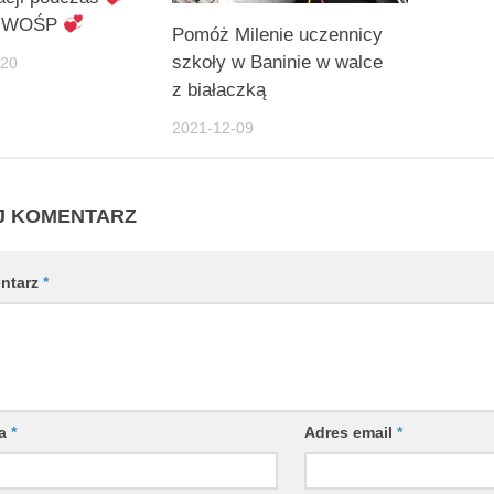
ał WOŚP
Pomóż Milenie uczennicy
szkoły w Baninie w walce
-20
z białaczką
2021-12-09
J KOMENTARZ
ntarz
*
wa
*
Adres email
*