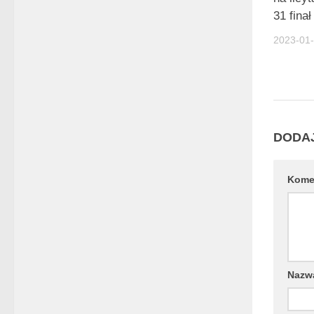
31 fin
2023-01
DODA
Kome
Naz