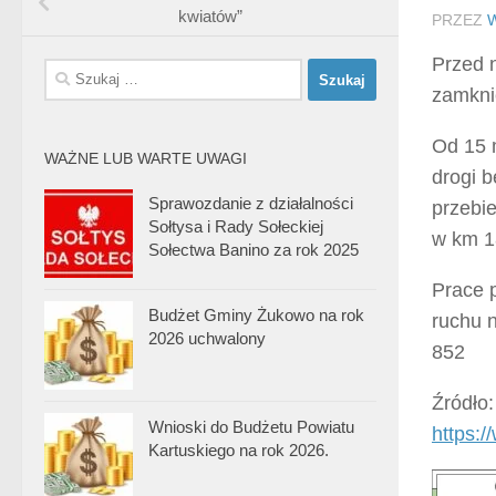
kwiatów”
PRZEZ
Przed 
Szukaj:
zamknię
Od 15 
WAŻNE LUB WARTE UWAGI
drogi 
Sprawozdanie z działalności
przebie
Sołtysa i Rady Sołeckiej
w km 1
Sołectwa Banino za rok 2025
Prace 
Budżet Gminy Żukowo na rok
ruchu 
2026 uchwalony
852
Źródło:
Wnioski do Budżetu Powiatu
https:
Kartuskiego na rok 2026.