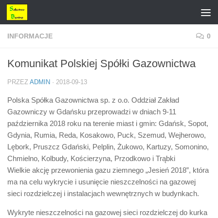
Przejdź do treści
INFORMACJE
0
Komunikat Polskiej Spółki Gazownictwa
PRZEZ
ADMIN
·
2018-09-13
Polska Spółka Gazownictwa sp. z o.o. Oddział Zakład
Gazowniczy w Gdańsku przeprowadzi w dniach
9-11
października 2018 roku
na terenie miast i gmin: Gdańsk, Sopot,
Gdynia, Rumia, Reda, Kosakowo, Puck, Szemud, Wejherowo,
Lębork, Pruszcz Gdański, Pelplin,
Żukowo
, Kartuzy, Somonino,
Chmielno, Kolbudy, Kościerzyna, Przodkowo i Trąbki
Wielkie
akcję przewonienia gazu ziemnego „Jesień 2018”, która
ma na celu wykrycie i usunięcie nieszczelności na gazowej
sieci rozdzielczej i instalacjach wewnętrznych w budynkach.
Wykryte nieszczelności na gazowej sieci rozdzielczej do kurka