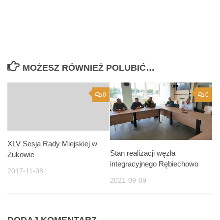
MOŻESZ RÓWNIEŻ POLUBIĆ…
0
0
XLV Sesja Rady Miejskiej w
Stan realizacji węzła
Żukowie
integracyjnego Rębiechowo
2017-11-08
2021-09-09
DODAJ KOMENTARZ