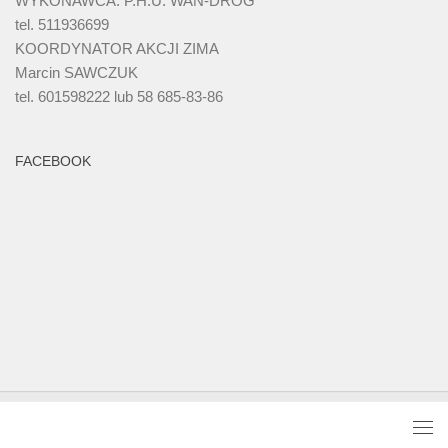
WYKONAWCA: P.H.U. WAN-DRÓG
tel. 511936699
KOORDYNATOR AKCJI ZIMA
Marcin SAWCZUK
tel. 601598222 lub 58 685-83-86
FACEBOOK