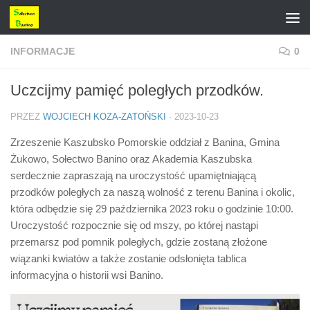
Przejdź do treści
INFORMACJE
0
Uczcijmy pamięć poległych przodków.
PRZEZ
WOJCIECH KOZA-ZATOŃSKI
·
2023-10-23
Zrzeszenie Kaszubsko Pomorskie oddział z Banina, Gmina
Żukowo, Sołectwo Banino oraz Akademia Kaszubska
serdecznie zapraszają na uroczystość upamiętniającą
przodków poległych za naszą wolność z terenu Banina i okolic,
która odbędzie się 29 października 2023 roku o godzinie 10:00.
Uroczystość rozpocznie się od mszy, po której nastąpi
przemarsz pod pomnik poległych, gdzie zostaną złożone
wiązanki kwiatów a także zostanie odsłonięta tablica
informacyjna o historii wsi Banino.