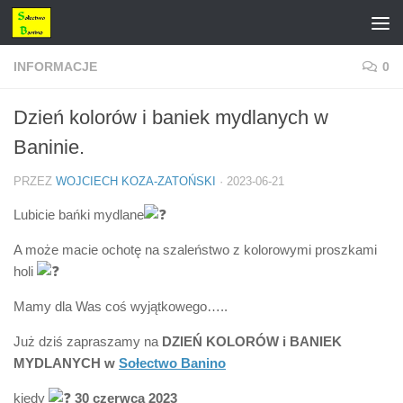
Przejdź do treści
INFORMACJE
0
Dzień kolorów i baniek mydlanych w
Baninie.
PRZEZ
WOJCIECH KOZA-ZATOŃSKI
·
2023-06-21
Lubicie bańki mydlane
A może macie ochotę na szaleństwo z kolorowymi proszkami
holi
Mamy dla Was coś wyjątkowego…..
Już dziś zapraszamy na
DZIEŃ KOLORÓW i BANIEK
MYDLANYCH w
Sołectwo Banino
kiedy
30 czerwca 2023