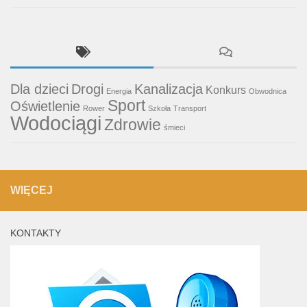
Dla dzieci
Drogi
Kanalizacja
Konkurs
Energia
Obwodnica
Sport
Oświetlenie
Rower
Szkoła
Transport
Wodociągi
Zdrowie
śmieci
WIĘCEJ
KONTAKTY