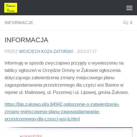
Przejdź do treści
INFORMACJE
0
INFORMACJA
PRZEZ
WOJCIECH KOZA-ZATOŃSKI
·
2023-07-17
Informuję w sposób zwyczajowo przyjęty o wywieszeniu na
tablicy ogłoszeń w Urzędzie Gminy w Żukowie ogłoszenia
dotyczącego zatwierdzenia zmiany miejscowego planu
zagospodarowania przestrzennego dla części wsi Banino w
rejonie ul. Malinowej, ul. Pszennej i ul. Lipowej, gmina Żukowo.
https://bip.zukowo.pl/a,84942,ogloszenie-o-zatwierdzeniu-
zmiany-miejscowego-planu-zagospodarowania-
przestrzennego-dla-czesci-wsi-b.html