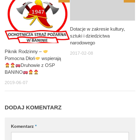
Dotacje w zakresie kultury,
sztuki i dziedzictwa
narodowego
Piknik Rodzinny –
2017-02-08
Pomocna Dłoń
wspierają
Druhowie z OSP
BANINO
2019-06-07
DODAJ KOMENTARZ
Komentarz
*