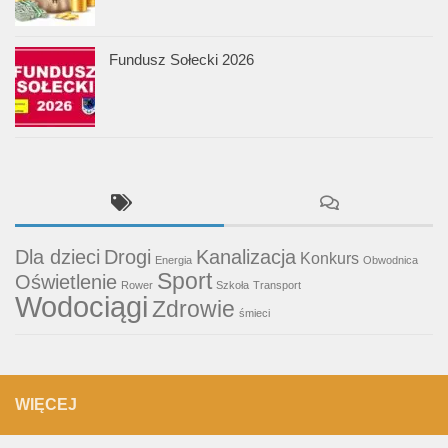
Fundusz Sołecki 2026
Dla dzieci
Drogi
Kanalizacja
Konkurs
Energia
Obwodnica
Sport
Oświetlenie
Rower
Szkoła
Transport
Wodociągi
Zdrowie
śmieci
WIĘCEJ