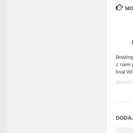
MO
Bowling
z nami
finał 
2023-01
DODA