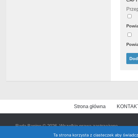
Przep
Powia
Powia
Strona główna
KONTAK
Rada Banino © 2026. Wszelkie prawa zastrzeżone
Ta strona korzysta z ciasteczek aby świadc