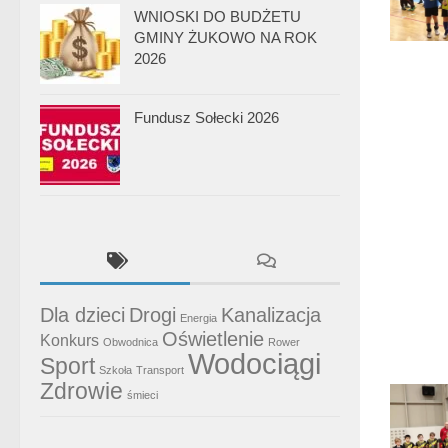
WNIOSKI DO BUDŻETU
GMINY ŻUKOWO NA ROK
2026
Fundusz Sołecki 2026
Dla dzieci
Drogi
Kanalizacja
Energia
Oświetlenie
Konkurs
Obwodnica
Rower
Wodociągi
Sport
Szkoła
Transport
Zdrowie
śmieci