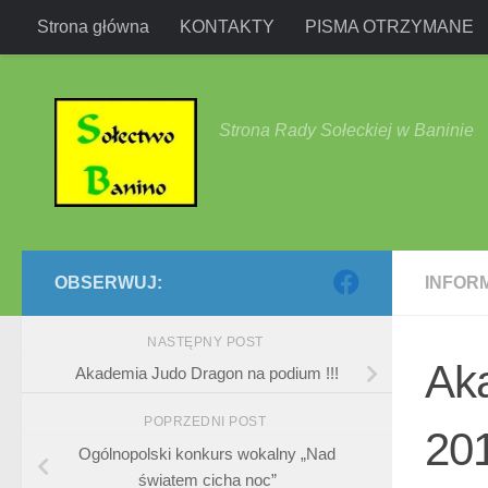
Strona główna
KONTAKTY
PISMA OTRZYMANE
Przejdź do treści
Strona Rady Sołeckiej w Baninie
OBSERWUJ:
INFOR
NASTĘPNY POST
Aka
Akademia Judo Dragon na podium !!!
POPRZEDNI POST
201
Ogólnopolski konkurs wokalny „Nad
światem cicha noc”