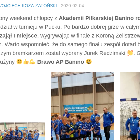
WOJCIECH KOZA-ZATOŃSKI
·
2020-02-04
ony weekend chłopcy z
Akademii Piłkarskiej Banino r
udział w turnieju w Pucku. Po bardzo dobrej grze w całym
zajął I miejsce
, wygrywając w finale z Koroną Żelistrze
. Warto wspomnieć, że do samego finału zespół dotarł b
szym bramkarzem został wybrany Jurek Redzimski
. 
drużyny
Brawo AP Banino