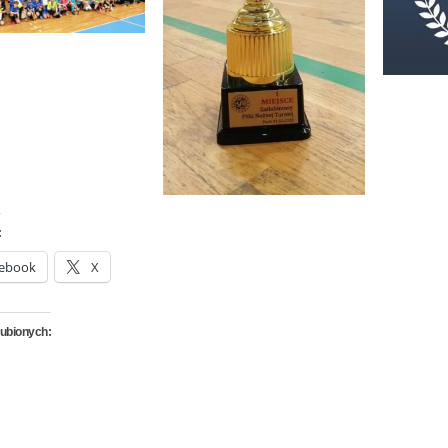
:
ebook
X
lubionych: