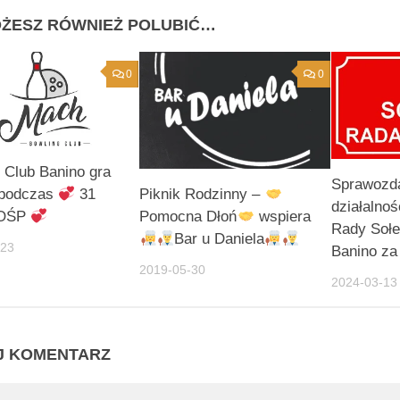
ŻESZ RÓWNIEŻ POLUBIĆ…
0
0
 Club Banino gra
Sprawozda
 podczas
31
Piknik Rodzinny –
działalnoś
WOŚP
Pomocna Dłoń
wspiera
Rady Sołe
Bar u Daniela
-23
Banino za
2019-05-30
2024-03-13
J KOMENTARZ