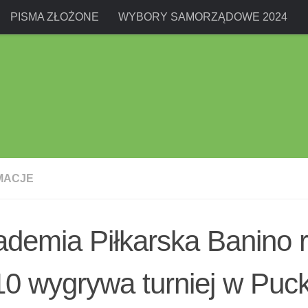
PISMA ZŁOŻONE
WYBORY SAMORZĄDOWE 2024
MACJE
demia Piłkarska Banino r
0 wygrywa turniej w Puc