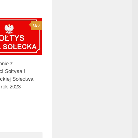
0
nie z
ci Sołtysa i
ckiej Sołectwa
 rok 2023