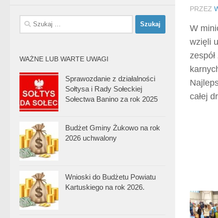
PRZEZ
Szukaj:
W mini
wzięli 
zespół
WAŻNE LUB WARTE UWAGI
karnych
Sprawozdanie z działalności
Najlep
Sołtysa i Rady Sołeckiej
całej 
Sołectwa Banino za rok 2025
Budżet Gminy Żukowo na rok
2026 uchwalony
Wnioski do Budżetu Powiatu
Kartuskiego na rok 2026.