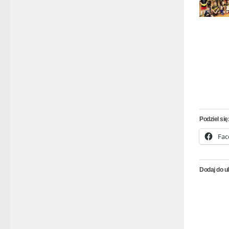
Podziel się
Fac
Dodaj do u