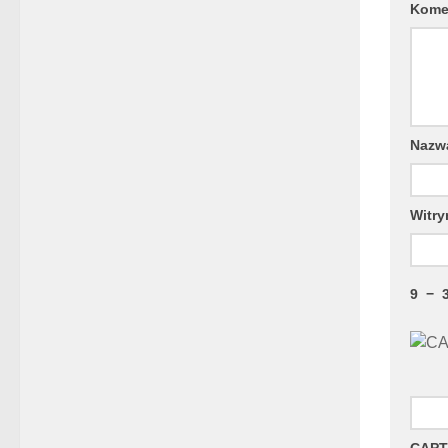
Kome
Naz
Witry
9
−
CAPT