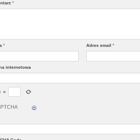
ntarz
*
wa
*
Adres email
*
na internetowa
3
=
CHA Code