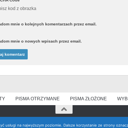
isz kod z obrazka
dom mnie o kolejnych komentarzach przez email.
dom mnie o nowych wpisach przez email.
TY
PISMA OTRZYMANE
PISMA ZŁOŻONE
WYB
zyć usługi na najwyższym poziomie. Dalsze korzystanie ze strony oznacz