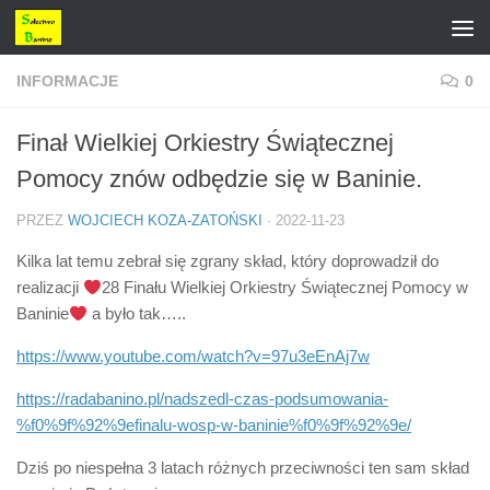
Przejdź do treści
INFORMACJE
0
Finał Wielkiej Orkiestry Świątecznej
Pomocy znów odbędzie się w Baninie.
PRZEZ
WOJCIECH KOZA-ZATOŃSKI
·
2022-11-23
Kilka lat temu zebrał się zgrany skład, który doprowadził do
realizacji
28 Finału Wielkiej Orkiestry Świątecznej Pomocy w
Baninie
a było tak…..
https://www.youtube.com/watch?v=97u3eEn
Aj7w
https://radabanino.pl/nadszedl-czas-podsumowania-
%f0%9f%92%9efinalu-wosp-w-baninie%f0%9f%92%9e/
Dziś po niespełna 3 latach różnych przeciwności ten sam skład