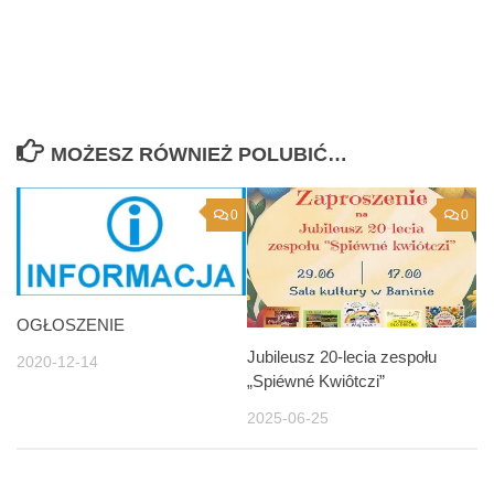
MOŻESZ RÓWNIEŻ POLUBIĆ…
0
0
OGŁOSZENIE
Jubileusz 20-lecia zespołu
2020-12-14
„Spiéwné Kwiôtczi”
2025-06-25