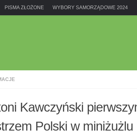
PISMA ZŁOŻONE
WYBORY SAMORZĄDOWE 2024
MACJE
toni Kawczyński pierwsz
trzem Polski w miniżużlu