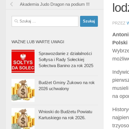
lod
Akademia Judo Dragon na podium !!!
Szukaj:
PRZEZ
Antoni
WAŻNE LUB WARTE UWAGI
Polski
Wybrze
Sprawozdanie z działalności
możliw
Sołtysa i Rady Sołeckiej
Sołectwa Banino za rok 2025
Indywi
pierwsz
Budżet Gminy Żukowo na rok
musieli
2026 uchwalony
na opo
History
Wnioski do Budżetu Powiatu
najpie
Kartuskiego na rok 2026.
trzyoso