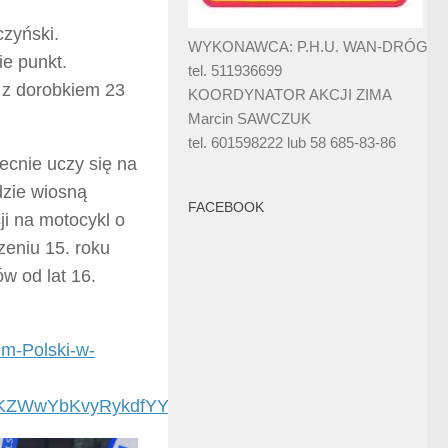
zyński.
WYKONAWCA: P.H.U. WAN-DRÓG
ie punkt.
tel. 511936699
 z dorobkiem 23
KOORDYNATOR AKCJI ZIMA
Marcin SAWCZUK
tel. 601598222 lub 58 685-83-86
ecnie uczy się na
dzie wiosną
FACEBOOK
ji na motocykl o
zeniu 15. roku
w od lat 16.
em-Polski-w-
KZWwYbKvyRykdfYY#tri