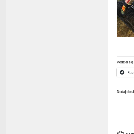
Podziel się
Fac
Dodaj do u