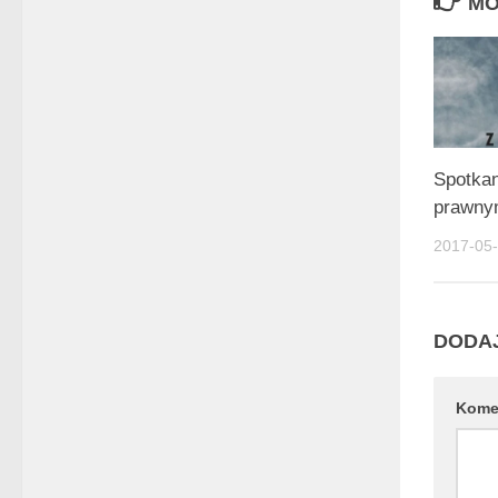
MO
Spotkan
prawn
2017-05
DODA
Kome