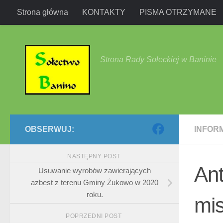
Strona główna
KONTAKTY
PISMA OTRZYMANE
Przejdź do treści
Strona Rady Sołeckiej w Baninie
OBSERWUJ:
INFOR
NASTĘPNY POST
An
Usuwanie wyrobów zawierających
azbest z terenu Gminy Żukowo w 2020
roku.
mis
POPRZEDNI POST