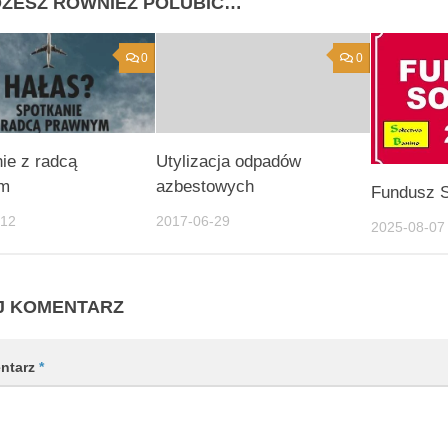
ŻESZ RÓWNIEŻ POLUBIĆ…
0
0
ie z radcą
Utylizacja odpadów
ym
azbestowych
Fundusz S
-12
2017-06-29
2025-08-07
J KOMENTARZ
ntarz
*