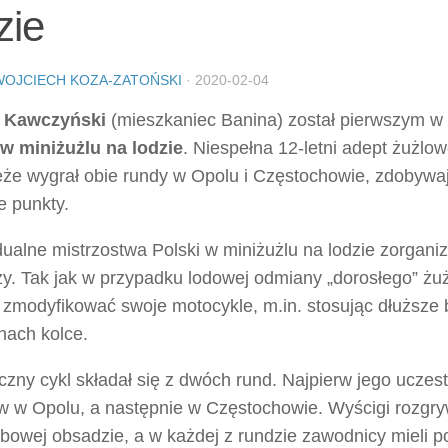
zie
WOJCIECH KOZA-ZATOŃSKI
·
2020-02-04
 Kawczyński
(mieszkaniec Banina) został pierwszym w h
 w miniżużlu na lodzie
. Niespełna 12-letni adept żużlo
że wygrał obie rundy w Opolu i Częstochowie, zdobywa
e punkty.
dualne mistrzostwa Polski w miniżużlu na lodzie zorgan
y. Tak jak w przypadku lodowej odmiany „dorosłego” żuż
 zmodyfikować swoje motocykle, m.in. stosując dłuższe b
nach kolce.
czny cykl składał się z dwóch rund. Najpierw jego uczest
rw w Opolu, a następnie w Częstochowie. Wyścigi rozgr
bowej obsadzie, a w każdej z rundzie zawodnicy mieli po 