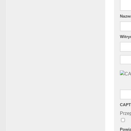
Naz
Witry
CAPT
Przep
Powia