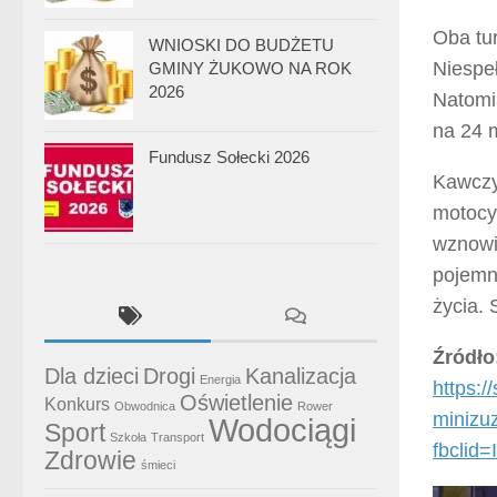
Oba tu
WNIOSKI DO BUDŻETU
Niespe
GMINY ŻUKOWO NA ROK
2026
Natomi
na 24 
Fundusz Sołecki 2026
Kawczy
motocy
wznowi
pojemn
życia.
Źródło
Dla dzieci
Drogi
Kanalizacja
Energia
https:/
Oświetlenie
Konkurs
Obwodnica
Rower
minizu
Wodociągi
Sport
Szkoła
Transport
fbcli
Zdrowie
śmieci