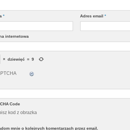
wa
*
Adres email
*
na internetowa
×
dziewięć
=
9
CHA Code
isz kod z obrazka
dom mnie o kolejnych komentarzach przez email.