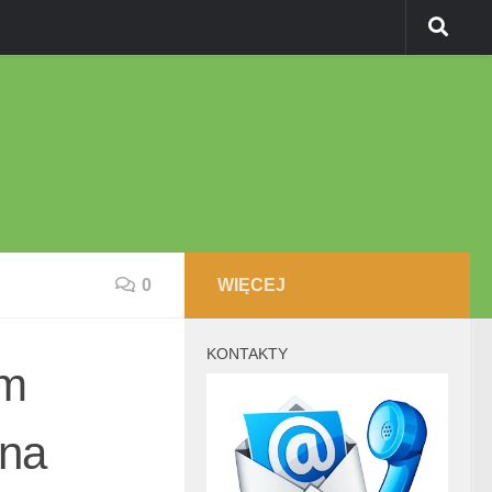
0
WIĘCEJ
KONTAKTY
ym
 na