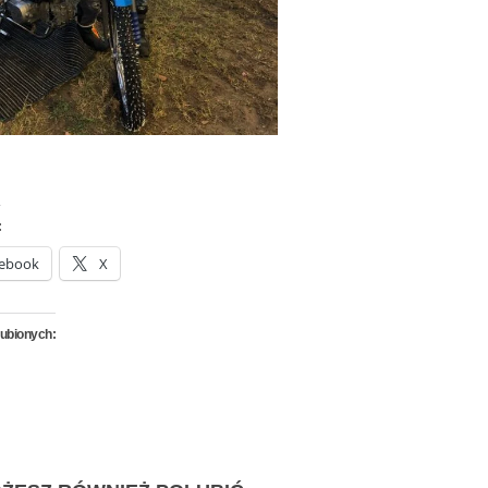
:
ebook
X
lubionych: