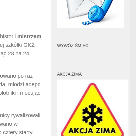
istorii
mistrzem
wej szkółki GKŻ
WYWÓZ ŚMIECI
jąc 23 na 24
AKCJA ZIMA
izowano po raz
la, młodzi adepci
łotniki i mocując
nicy rywalizowali
ywano w
cztery starty.