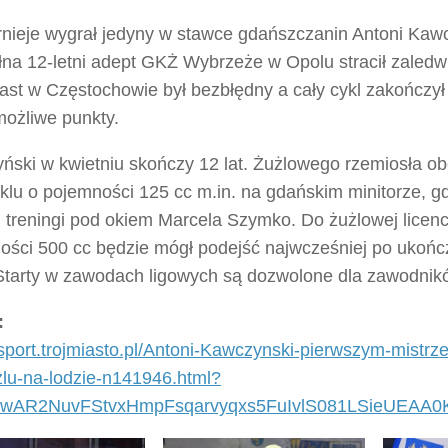
rnieje wygrał jedyny w stawce gdańszczanin Antoni Kawc
łna 12-letni adept GKŻ Wybrzeże w Opolu stracił zaledw
ast w Częstochowie był bezbłędny a cały cykl zakończył
możliwe punkty.
ński w kwietniu skończy 12 lat. Żużlowego rzemiosła ob
klu o pojemności 125 cc m.in. na gdańskim minitorze, g
 treningi pod okiem Marcela Szymko. Do żużlowej licenc
ości 500 cc będzie mógł podejść najwcześniej po ukońc
 Starty w zawodach ligowych są dozwolone dla zawodnikó
:
/sport.trojmiasto.pl/Antoni-Kawczynski-pierwszym-mistrz
zlu-na-lodzie-n141946.html?
d=IwAR2NuvFStvxHmpFsqarvyqxs5FuIvlS081LSieUEAA0