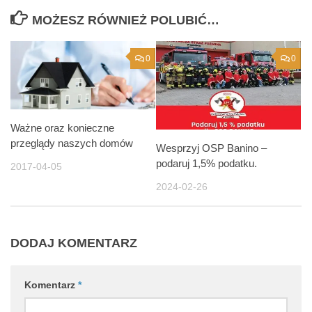
MOŻESZ RÓWNIEŻ POLUBIĆ…
0
0
Ważne oraz konieczne
przeglądy naszych domów
Wesprzyj OSP Banino –
podaruj 1,5% podatku.
2017-04-05
2024-02-26
DODAJ KOMENTARZ
Komentarz
*