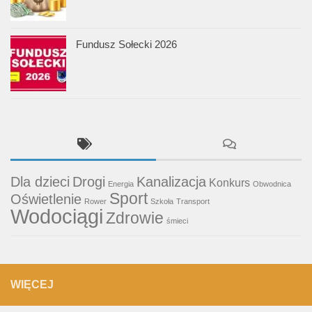
Fundusz Sołecki 2026
Dla dzieci
Drogi
Kanalizacja
Konkurs
Energia
Obwodnica
Sport
Oświetlenie
Rower
Szkoła
Transport
Wodociągi
Zdrowie
śmieci
WIĘCEJ