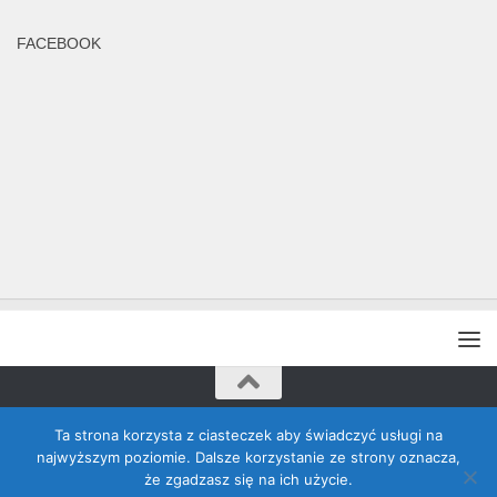
FACEBOOK
Rada Banino © 2026. Wszelkie prawa zastrzeżone
Ta strona korzysta z ciasteczek aby świadczyć usługi na
najwyższym poziomie. Dalsze korzystanie ze strony oznacza,
że zgadzasz się na ich użycie.