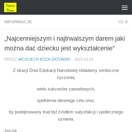
Przejdź do treści
INFORMACJE
0
„Najcenniejszym i najtrwalszym darem jaki
można dać dziecku jest wykształcenie”
PRZEZ
WOJCIECH KOZA-ZATOŃSKI
·
2023-10-14
Z okazji Dnia Edukacji Narodowej składamy serdeczne
życzenia,
wielu sukcesów zawodowych,
spełnienia obranego celu oraz,
by podejmowany trud był źródłem satysfakcji i społecznego
uznania.
życzą: