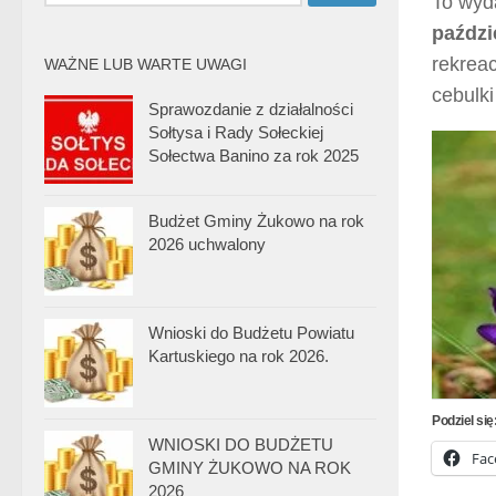
To wyda
paździ
rekrea
WAŻNE LUB WARTE UWAGI
cebulki
Sprawozdanie z działalności
Sołtysa i Rady Sołeckiej
Sołectwa Banino za rok 2025
Budżet Gminy Żukowo na rok
2026 uchwalony
Wnioski do Budżetu Powiatu
Kartuskiego na rok 2026.
Podziel się
WNIOSKI DO BUDŻETU
Fac
GMINY ŻUKOWO NA ROK
2026