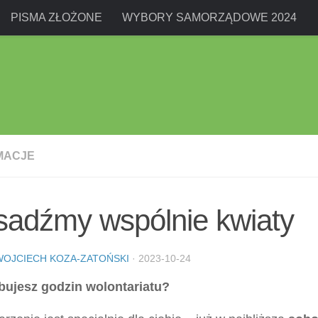
PISMA ZŁOŻONE
WYBORY SAMORZĄDOWE 2024
MACJE
sadźmy wspólnie kwiaty
WOJCIECH KOZA-ZATOŃSKI
·
2023-10-24
bujesz godzin wolontariatu?