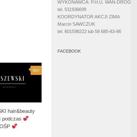
WYKONAWCA: P.H.U. WAN-DRÓG
tel. 511936699
KOORDYNATOR AKCJI ZIMA
Marcin SAWCZUK
tel. 601598222 lub 58 685-83-86
FACEBOOK
0
I hair&beauty
i podczas
 WOŚP