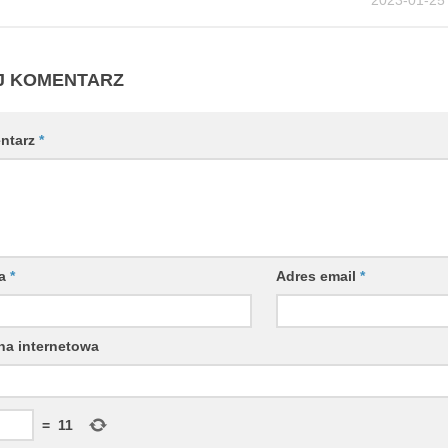
2023-01-25
J KOMENTARZ
ntarz
*
wa
*
Adres email
*
na internetowa
=
11