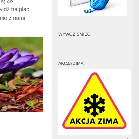
tę 28
yjdź na plac
nie z nami
WYWÓZ ŚMIECI
AKCJA ZIMA