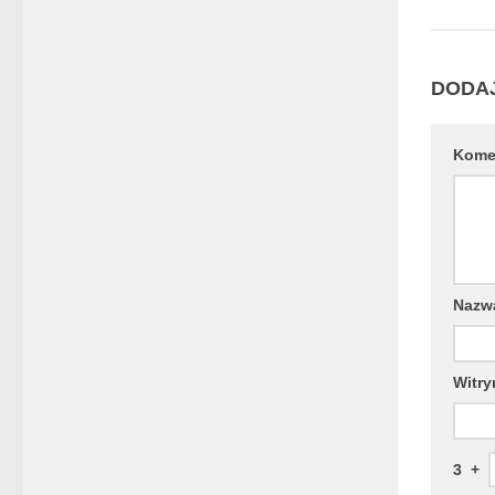
DODA
Kome
Naz
Witry
3
+