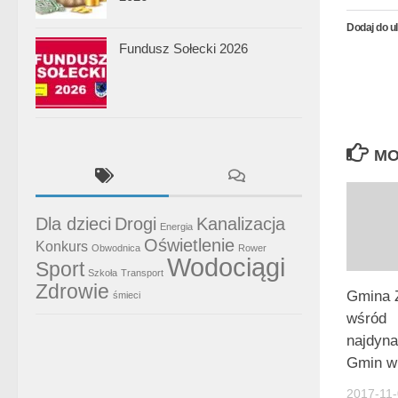
Dodaj do u
Fundusz Sołecki 2026
MO
Dla dzieci
Drogi
Kanalizacja
Energia
Oświetlenie
Konkurs
Obwodnica
Rower
Wodociągi
Sport
Szkoła
Transport
Zdrowie
Gmina 
śmieci
wśród
najdyna
Gmin w
2017-11