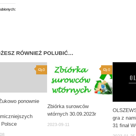
lubionych:
ŻESZ RÓWNIEŻ POLUBIĆ…
0
0
Żukowo ponownie
Zbiórka surowców
OLSZEWSK
wtórnych 30.09.2023r
miczniejszych
gra z nam
 Polsce
2023-09-11
31 finał
-08