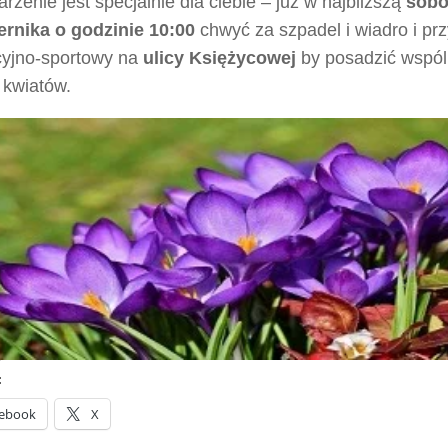
rzenie jest specjalnie dla ciebie – już w najbliższą
sobo
ernika o godzinie 10:00
chwyć za szpadel i wiadro i prz
cyjno-sportowy na
ulicy Księżycowej
by posadzić wspól
 kwiatów.
:
ebook
X