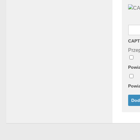
CAPT
Przep
Powia
Powia