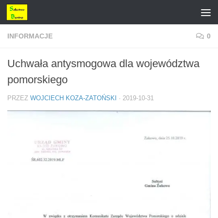
Przejdź do treści
INFORMACJE
0
Uchwała antysmogowa dla województwa
pomorskiego
PRZEZ
WOJCIECH KOZA-ZATOŃSKI
·
2019-10-31