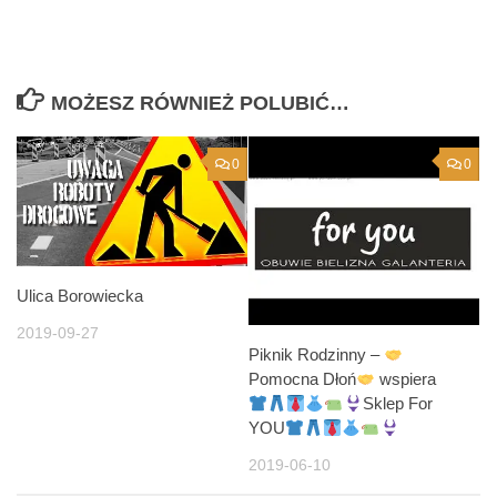
MOŻESZ RÓWNIEŻ POLUBIĆ…
0
0
Ulica Borowiecka
2019-09-27
Piknik Rodzinny –
Pomocna Dłoń
wspiera
Sklep For
YOU
2019-06-10