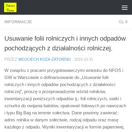
Przejdź do treści
INFORMACJE
0
Usuwanie folii rolniczych i innych odpadów
pochodzących z działalności rolniczej.
PRZEZ
WOJCIECH KOZA-ZATOŃSKI
·
2019-10-31
W związku z pracami przygotowawczymi wniosku do NFOŚ i
GW w Warszawie o dofinansowanie do „Usuwanie folii
rolniczych i innych odpadów pochodzących z działalności
rolniczej”, proszę o przeprowadzenie wśród rolników,
inwentaryzacji poniższych odpadów tj.: foli rolniczych, siatki i
sznurka do owijania balotów, opakowań foliowych po nawozach
i typu Big Bag na terenie sołectwa. Dane powinny zawierać:
adres rolnika w danym sołectwie, rodzaj odpadu oraz masę
każdego z odpadu. Wyniki inwentaryzacji w formie papierowej,