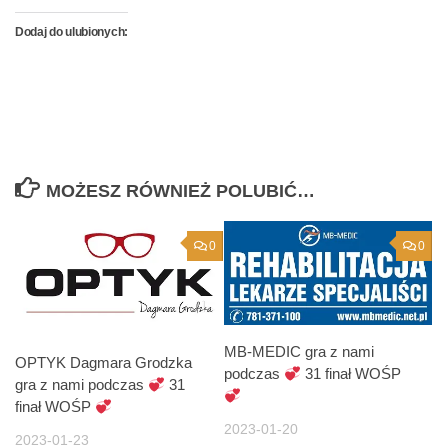
Dodaj do ulubionych:
MOŻESZ RÓWNIEŻ POLUBIĆ…
0
0
MB-MEDIC gra z nami
OPTYK Dagmara Grodzka
podczas
31 finał WOŚP
gra z nami podczas
31
finał WOŚP
2023-01-20
2023-01-23