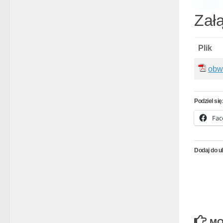
Załą
Plik
obw
Podziel się
Fac
Dodaj do u
MO