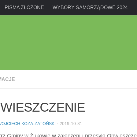
PISMA ZŁOŻONE
WYBORY SAMORZĄDOWE 2024
MACJE
WIESZCZENIE
WOJCIECH KOZA-ZATOŃSKI
·
2019-10-31
trz Gminy w Żukowie w załączeniu przesyła Obwieszcze