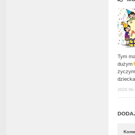
Tym ma
dużym
życzym
dzieck
2020-06
DODA
Kome