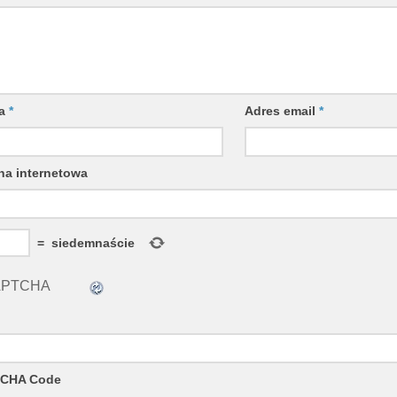
wa
*
Adres email
*
na internetowa
=
siedemnaście
CHA Code