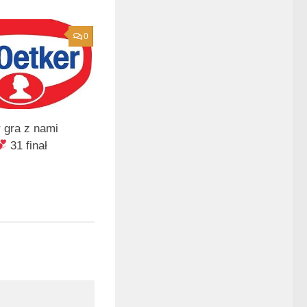
0
r gra z nami
31 finał