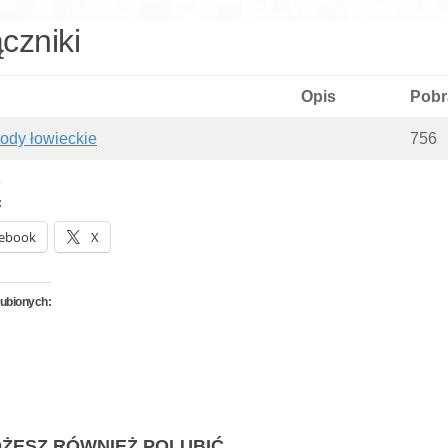
czniki
Opis
Pobr
ody łowieckie
756
:
ebook
X
lubionych:
ŻESZ RÓWNIEŻ POLUBIĆ…