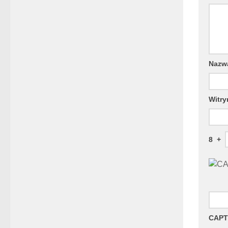
Naz
Witry
8
+
CAPT