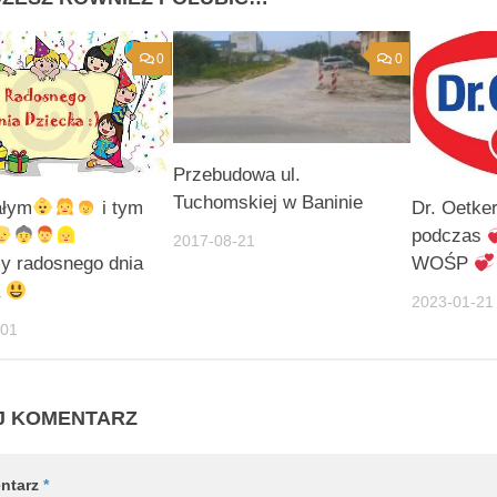
0
0
Przebudowa ul.
Tuchomskiej w Baninie
łym
i tym
Dr. Oetke
podczas
2017-08-21
y radosnego dnia
WOŚP
a
2023-01-21
-01
J KOMENTARZ
ntarz
*