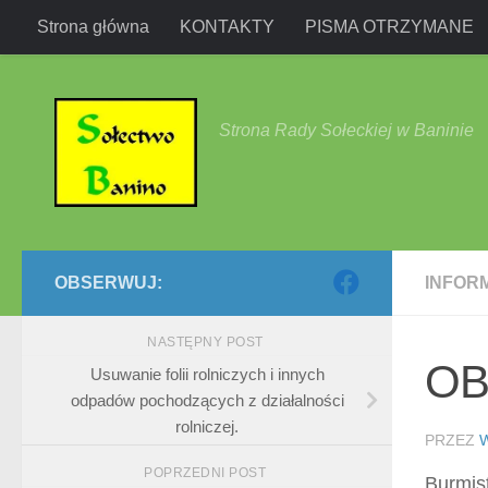
Strona główna
KONTAKTY
PISMA OTRZYMANE
Przejdź do treści
Strona Rady Sołeckiej w Baninie
OBSERWUJ:
INFOR
NASTĘPNY POST
OB
Usuwanie folii rolniczych i innych
odpadów pochodzących z działalności
rolniczej.
PRZEZ
POPRZEDNI POST
Burmis