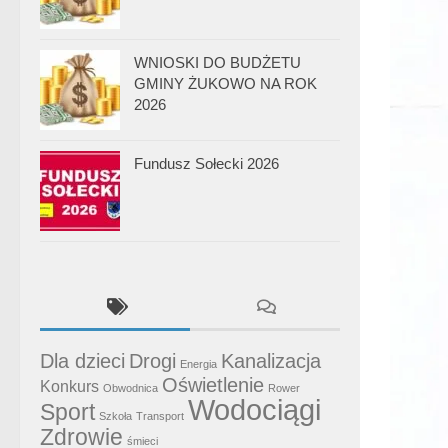
WNIOSKI DO BUDŻETU
GMINY ŻUKOWO NA ROK
2026
Fundusz Sołecki 2026
Dla dzieci
Drogi
Kanalizacja
Energia
Oświetlenie
Konkurs
Obwodnica
Rower
Wodociągi
Sport
Szkoła
Transport
Zdrowie
śmieci