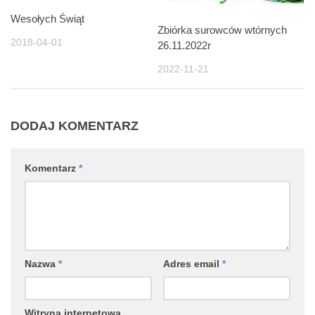
Wesołych Świąt
Zbiórka surowców wtórnych
2018-04-01
26.11.2022r
2022-11-21
DODAJ KOMENTARZ
Komentarz
*
Nazwa
*
Adres email
*
Witryna internetowa