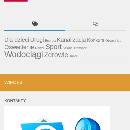
Dla dzieci
Drogi
Kanalizacja
Konkurs
Energia
Obwodnica
Sport
Oświetlenie
Rower
Szkoła
Transport
Wodociągi
Zdrowie
śmieci
WIĘCEJ
KONTAKTY