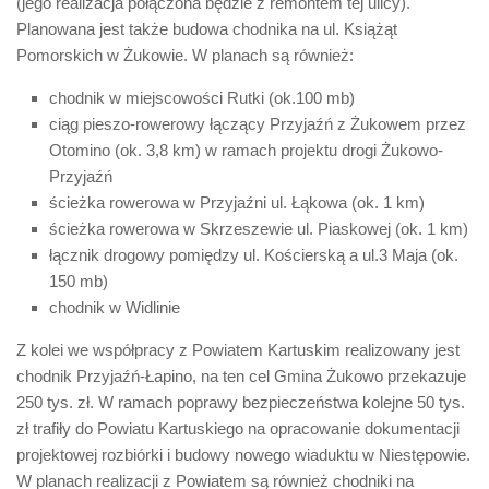
(jego realizacja połączona będzie z remontem tej ulicy).
Planowana jest także budowa chodnika na ul. Książąt
Pomorskich w Żukowie. W planach są również:
chodnik w miejscowości Rutki (ok.100 mb)
ciąg pieszo-rowerowy łączący Przyjaźń z Żukowem przez
Otomino (ok. 3,8 km) w ramach projektu drogi Żukowo-
Przyjaźń
ścieżka rowerowa w Przyjaźni ul. Łąkowa (ok. 1 km)
ścieżka rowerowa w Skrzeszewie ul. Piaskowej (ok. 1 km)
łącznik drogowy pomiędzy ul. Kościerską a ul.3 Maja (ok.
150 mb)
chodnik w Widlinie
Z kolei we współpracy z Powiatem Kartuskim realizowany jest
chodnik Przyjaźń-Łapino, na ten cel Gmina Żukowo przekazuje
250 tys. zł. W ramach poprawy bezpieczeństwa kolejne 50 tys.
zł trafiły do Powiatu Kartuskiego na opracowanie dokumentacji
projektowej rozbiórki i budowy nowego wiaduktu w Niestępowie.
W planach realizacji z Powiatem są również chodniki na