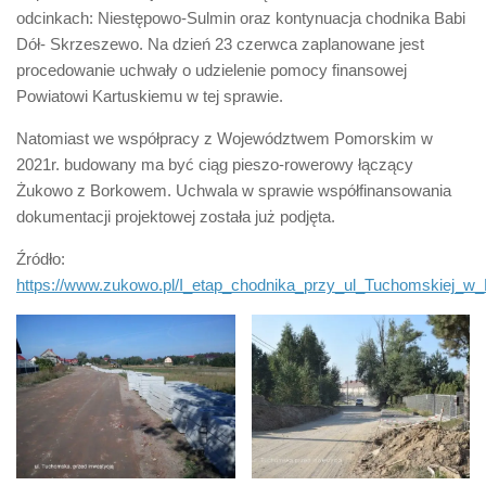
odcinkach: Niestępowo-Sulmin oraz kontynuacja chodnika Babi
Dół- Skrzeszewo. Na dzień 23 czerwca zaplanowane jest
procedowanie uchwały o udzielenie pomocy finansowej
Powiatowi Kartuskiemu w tej sprawie.
Natomiast we współpracy z Województwem Pomorskim w
2021r. budowany ma być ciąg pieszo-rowerowy łączący
Żukowo z Borkowem. Uchwala w sprawie współfinansowania
dokumentacji projektowej została już podjęta.
Źródło:
https://www.zukowo.pl/I_etap_chodnika_przy_ul_Tuchomskiej_w