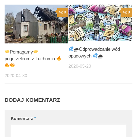
0
0
🌧Odprowadzanie wód
Pomagamy
opadowych
🌧
pogorzelcom z Tuchomia
2020-05-20
2020-04-30
DODAJ KOMENTARZ
Komentarz
*