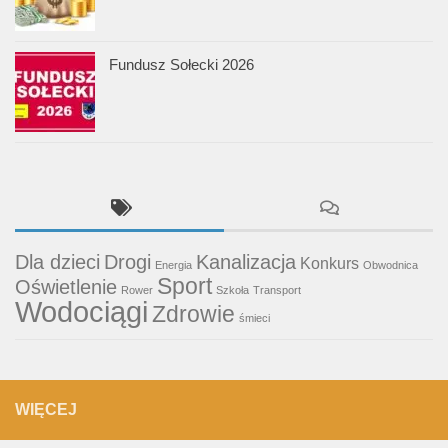
Fundusz Sołecki 2026
Dla dzieci
Drogi
Kanalizacja
Konkurs
Energia
Obwodnica
Sport
Oświetlenie
Rower
Szkoła
Transport
Wodociągi
Zdrowie
śmieci
WIĘCEJ