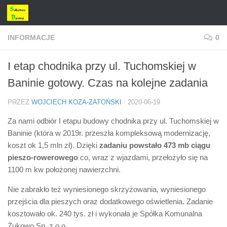
Przejdź do treści
INFORMACJE
0
I etap chodnika przy ul. Tuchomskiej w
Baninie gotowy. Czas na kolejne zadania
PRZEZ
WOJCIECH KOZA-ZATOŃSKI
·
2020-06-19
Za nami odbiór I etapu budowy chodnika przy ul. Tuchomskiej w
Baninie (która w 2019r. przeszła kompleksową modernizację,
koszt ok 1,5 mln zł). Dzięki
zadaniu powstało 473 mb ciągu
pieszo-rowerowego
co, wraz z wjazdami, przełożyło się na
1100 m kw położonej nawierzchni.
Nie zabrakło też wyniesionego skrzyżowania, wyniesionego
przejścia dla pieszych oraz dodatkowego oświetlenia. Zadanie
kosztowało ok. 240 tys. zł i wykonała je Spółka Komunalna
Żukowo Sp. z o.o.