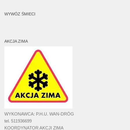
WYWÓZ ŚMIECI
AKCJA ZIMA
WYKONAWCA: P.H.U. WAN-DRÓG
tel. 511936699
KOORDYNATOR AKCJI ZIMA