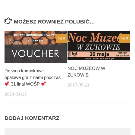
MOŻESZ RÓWNIEŻ POLUBIĆ…
0
0
NOC MUZEÓW W
Drewno kominkowe-
ŻUKOWIE
opałowe gra z nami podczas
31 finał WOŚP
2017-05-11
2023-01-27
DODAJ KOMENTARZ