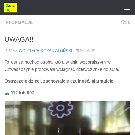
Przejdź do treści
INFORMACJE
0
UWAGA!!!
PRZEZ
WOJCIECH KOZA-ZATOŃSKI
·
2020-06-19
To jest samochód osoby, która w dniu wczorajszym w
Chwaszczynie próbowała wciągnąć dziewczynkę do auta.
Ostrzeżcie dzieci, zachowajcie czujność, alarmujcie.
112 lub 997