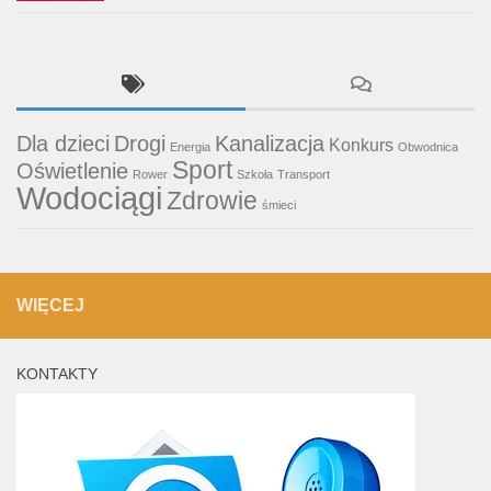
Dla dzieci
Drogi
Kanalizacja
Konkurs
Energia
Obwodnica
Sport
Oświetlenie
Rower
Szkoła
Transport
Wodociągi
Zdrowie
śmieci
WIĘCEJ
KONTAKTY