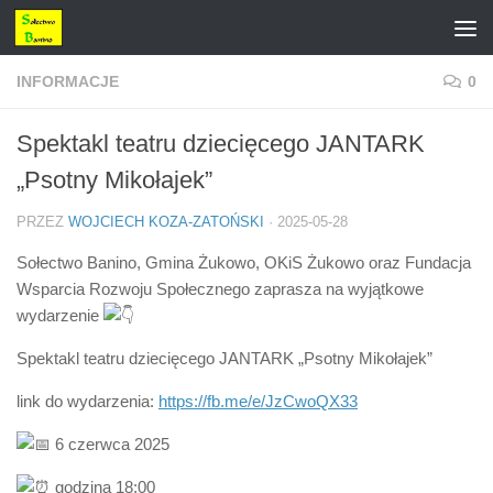
Przejdź do treści
INFORMACJE
0
Spektakl teatru dziecięcego JANTARK
„Psotny Mikołajek”
PRZEZ
WOJCIECH KOZA-ZATOŃSKI
·
2025-05-28
Sołectwo Banino, Gmina Żukowo, OKiS Żukowo oraz Fundacja
Wsparcia Rozwoju Społecznego zaprasza na wyjątkowe
wydarzenie
Spektakl teatru dziecięcego JANTARK „Psotny Mikołajek”
link do wydarzenia:
https://fb.me/e/JzCwoQX33
6 czerwca 2025
godzina 18:00