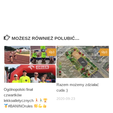
MOŻESZ RÓWNIEŻ POLUBIĆ…
0
0
Razem możemy zdziałać
Ogólnopolski finał
cuda :)
czwartków
2020-09-23
lekkoatletycznych
#BANINOrules