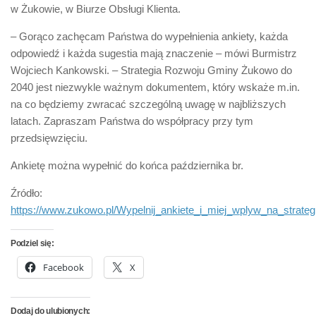
w Żukowie, w Biurze Obsługi Klienta.
– Gorąco zachęcam Państwa do wypełnienia ankiety, każda
odpowiedź i każda sugestia mają znaczenie – mówi Burmistrz
Wojciech Kankowski. – Strategia Rozwoju Gminy Żukowo do
2040 jest niezwykle ważnym dokumentem, który wskaże m.in.
na co będziemy zwracać szczególną uwagę w najbliższych
latach. Zapraszam Państwa do współpracy przy tym
przedsięwzięciu.
Ankietę można wypełnić do końca października br.
Źródło:
https://www.zukowo.pl/Wypelnij_ankiete_i_miej_wplyw_na_stra
Podziel się:
Facebook
X
Dodaj do ulubionych: