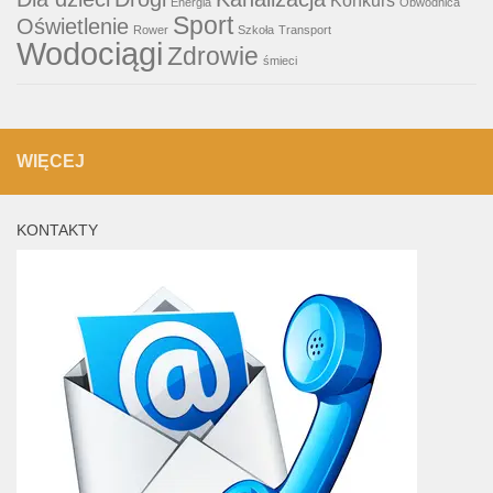
Energia
Obwodnica
Sport
Oświetlenie
Rower
Szkoła
Transport
Wodociągi
Zdrowie
śmieci
WIĘCEJ
KONTAKTY