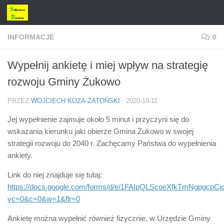
Przejdź do treści
INFORMACJE
0
Wypełnij ankietę i miej wpływ na strategię
rozwoju Gminy Żukowo
PRZEZ
WOJCIECH KOZA-ZATOŃSKI
·
2020-10-11
Jej wypełnienie zajmuje około 5 minut i przyczyni się do
wskazania kierunku jaki obierze Gmina Żukowo w swojej
strategii rozwoju do 2040 r. Zachęcamy Państwa do wypełnienia
ankiety.
Link do niej znajduje się tutaj:
https://docs.google.com/forms/d/e/1FAIpQLScoeXfkTmNgpg
vc=0&c=0&w=1&flr=0
Ankietę można wypełnić również fizycznie, w Urzędzie Gminy