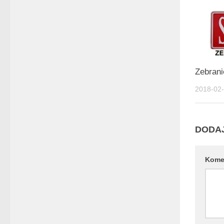
Zebrani
2018-02
DODA
Kome