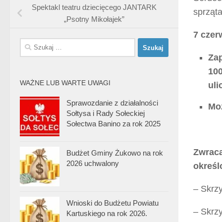
Spektakl teatru dziecięcego JANTARK
sprząta
„Psotny Mikołajek”
7 czer
Szukaj:
Zap
100
WAŻNE LUB WARTE UWAGI
uli
Sprawozdanie z działalności
Moż
Sołtysa i Rady Sołeckiej
Sołectwa Banino za rok 2025
Zwraca
Budżet Gminy Żukowo na rok
2026 uchwalony
określ
– Skrz
Wnioski do Budżetu Powiatu
– Skrz
Kartuskiego na rok 2026.