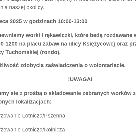
nia naszej okolicy.
wca 2025 w godzinach 10:00-13:00
ewniamy worki i rękawiczki, które będą rozdawane
0-1200 na placu zabaw na ulicy Księżycowej oraz pr
cy Tuchomskiej (rondo).
liwość zdobycia zaświadczenia o wolontariacie.
!UWAGA!
my się z prośbą o składowanie zebranych worków z
onych lokalizacjach:
yżowanie Lotnicza/Pszenna
yżowanie Lotnicza/Rolnicza