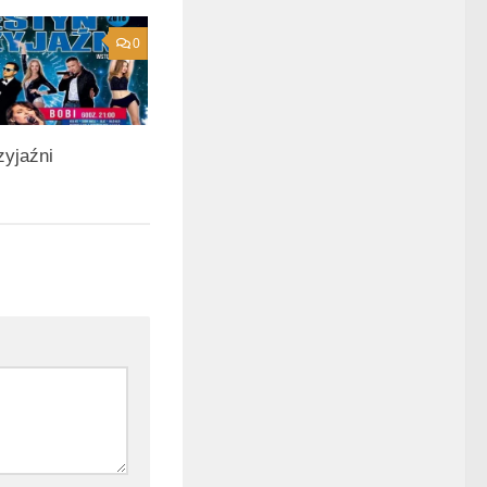
0
zyjaźni