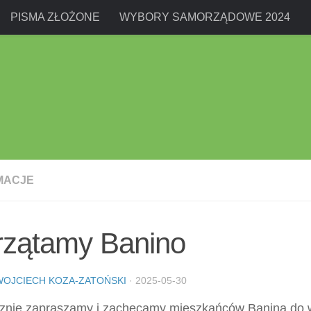
PISMA ZŁOŻONE
WYBORY SAMORZĄDOWE 2024
MACJE
rzątamy Banino
WOJCIECH KOZA-ZATOŃSKI
·
2025-05-30
znie zapraszamy i zachęcamy mieszkańców Banina do 