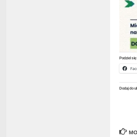
Podziel się
Fac
Dodaj do u
MO