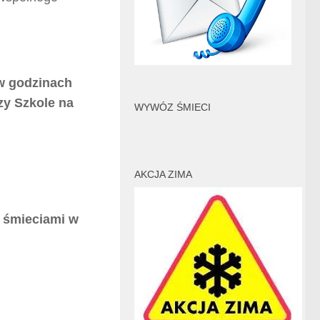
 w godzinach
zy Szkole na
WYWÓZ ŚMIECI
AKCJA ZIMA
 śmieciami w