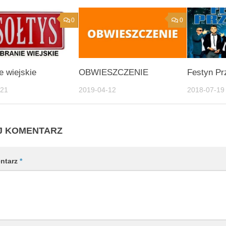
0
0
e wiejskie
OBWIESZCZENIE
Festyn Pr
-21
2019-04-12
2018-07-19
J KOMENTARZ
ntarz
*