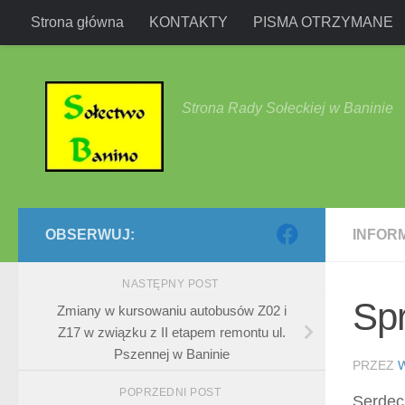
Strona główna
KONTAKTY
PISMA OTRZYMANE
Przejdź do treści
Strona Rady Sołeckiej w Baninie
OBSERWUJ:
INFOR
NASTĘPNY POST
Sp
Zmiany w kursowaniu autobusów Z02 i
Z17 w związku z II etapem remontu ul.
Pszennej w Baninie
PRZEZ
POPRZEDNI POST
Serdec