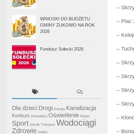
– Skrz
WNIOSKI DO BUDŻETU
– Plac
GMINY ŻUKOWO NA ROK
2026
– Kole
– Tuch
Fundusz Sołecki 2026
– Skrz
– Skrz
– Skrz
– Skrz
Dla dzieci
Drogi
Kanalizacja
Energia
Oświetlenie
Konkurs
Obwodnica
Rower
– Klon
Wodociągi
Sport
Szkoła
Transport
Zdrowie
– Boro
śmieci