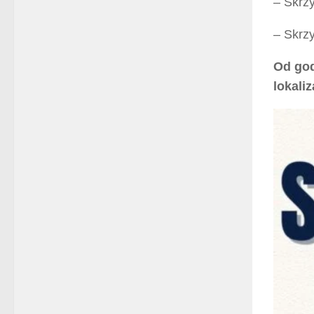
– Skrz
– Skrz
Od god
lokaliz