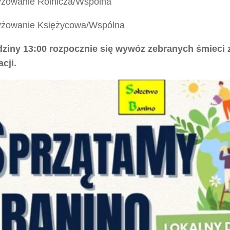
yżowanie Rolnicza/Wspólna
yżowanie Księżycowa/Wspólna
ziny 13:00 rozpocznie się wywóz zebranych śmieci
acji.