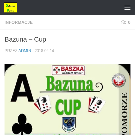
Przejdź do treści
INFORMACJE
0
Bazuna – Cup
PRZEZ
ADMIN
·
2018-02-14