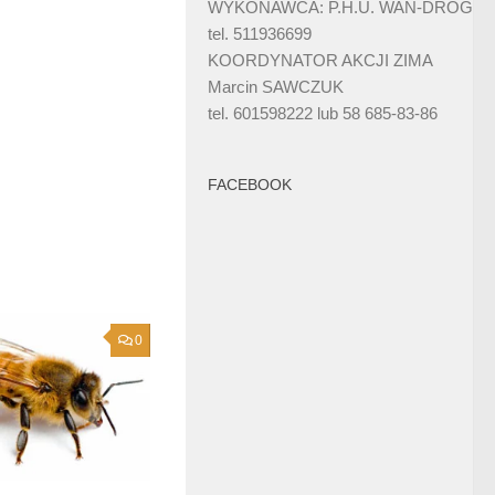
WYKONAWCA: P.H.U. WAN-DRÓG
tel. 511936699
KOORDYNATOR AKCJI ZIMA
Marcin SAWCZUK
tel. 601598222 lub 58 685-83-86
FACEBOOK
0