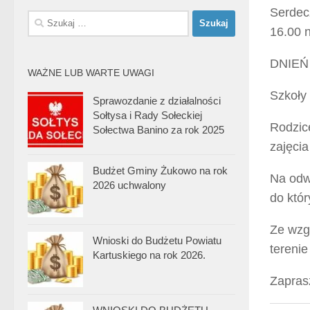
Serdecz
Szukaj:
16.00 
DNIEŃ
WAŻNE LUB WARTE UWAGI
Szkoły 
Sprawozdanie z działalności
Sołtysa i Rady Sołeckiej
Rodzic
Sołectwa Banino za rok 2025
zajęcia
Budżet Gminy Żukowo na rok
Na odwi
2026 uchwalony
do któr
Ze wzg
Wnioski do Budżetu Powiatu
tereni
Kartuskiego na rok 2026.
Zapras