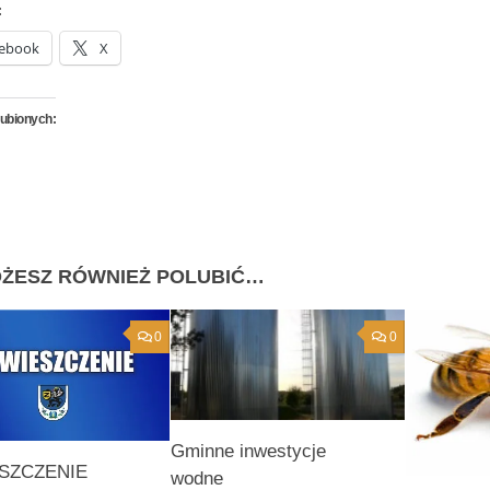
:
ebook
X
lubionych:
ŻESZ RÓWNIEŻ POLUBIĆ…
0
0
Gminne inwestycje
SZCZENIE
wodne