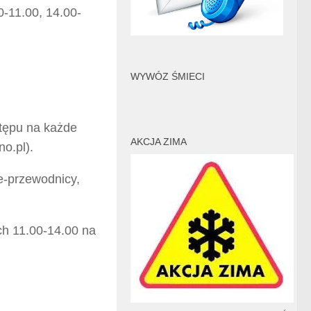
0-11.00, 14.00-
WYWÓZ ŚMIECI
tępu na każde
AKCJA ZIMA
o.pl).
e-przewodnicy,
h 11.00-14.00 na