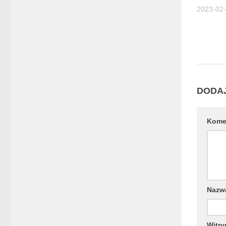
2023-02
DODA
Kome
Naz
Witry