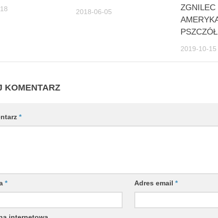
ZGNILEC
-18
2018-06-05
AMERYKA
PSZCZÓŁ
2019-10-15
J KOMENTARZ
ntarz
*
wa
*
Adres email
*
na internetowa