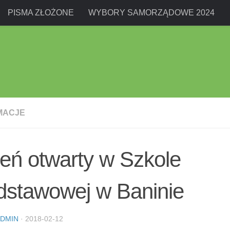
PISMA ZŁOŻONE
WYBORY SAMORZĄDOWE 2024
MACJE
eń otwarty w Szkole
dstawowej w Baninie
DMIN
·
2018-02-12