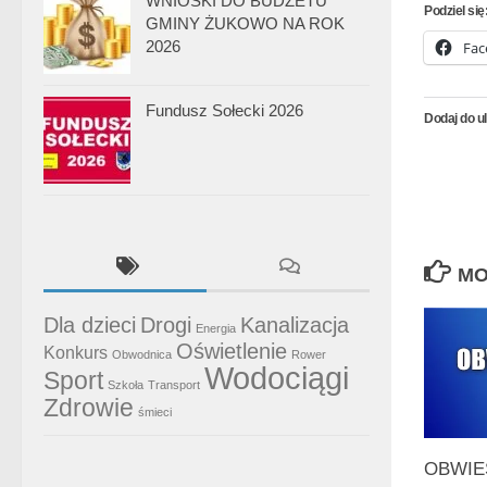
WNIOSKI DO BUDŻETU
Podziel się
GMINY ŻUKOWO NA ROK
2026
Fac
Fundusz Sołecki 2026
Dodaj do u
MO
Dla dzieci
Drogi
Kanalizacja
Energia
Oświetlenie
Konkurs
Obwodnica
Rower
Wodociągi
Sport
Szkoła
Transport
Zdrowie
śmieci
OBWIE