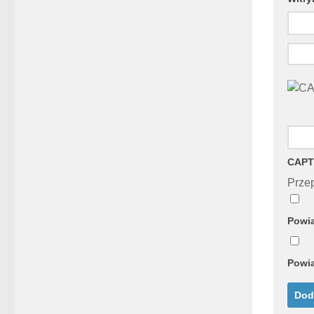
CAPT
Przep
Powia
Powia