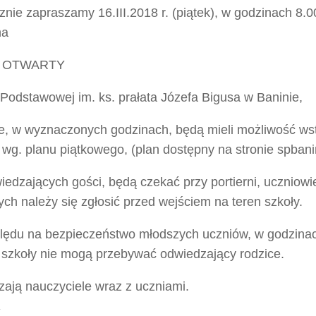
nie zapraszamy 16.III.2018 r. (piątek), w godzinach 8.0
na
 OTWARTY
Podstawowej im. ks. prałata Józefa Bigusa w Baninie,
e, w wyznaczonych godzinach, będą mieli możliwość ws
 wg. planu piątkowego, (plan dostępny na stronie spbanin
edzających gości, będą czekać przy portierni, uczniowi
ych należy się zgłosić przed wejściem na teren szkoły.
lędu na bezpieczeństwo młodszych uczniów, w godzinac
e szkoły nie mogą przebywać odwiedzający rodzice.
zają nauczyciele wraz z uczniami.