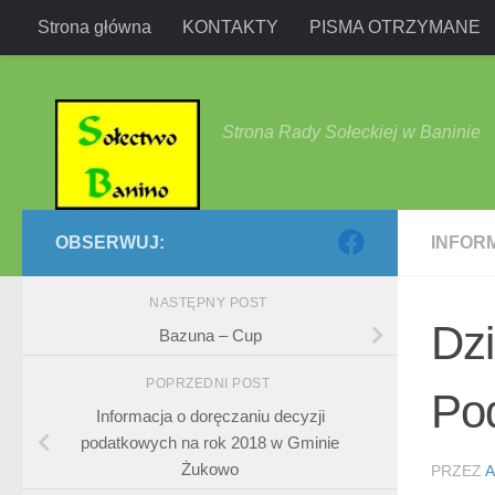
Strona główna
KONTAKTY
PISMA OTRZYMANE
Przejdź do treści
Strona Rady Sołeckiej w Baninie
OBSERWUJ:
INFOR
NASTĘPNY POST
Dzi
Bazuna – Cup
POPRZEDNI POST
Po
Informacja o doręczaniu decyzji
podatkowych na rok 2018 w Gminie
Żukowo
PRZEZ
A