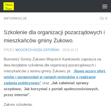
Przejdź do treści
INFORMACJE
0
Szkolenie dla organizacji pozarządowych i
mieszkańców gminy Żukowo.
PRZEZ
WOJCIECH KOZA-ZATOŃSKI
·
2019-10-17
Burmistrz Gminy Żukowo Wojciech Kankowski zaprasza na
dwa bezpłatne szkolenia dla organizacji pozarządowych i
mieszkańców z terenu gminy Żukowo, pt.
„
Nowe wzory ofert,
umów i sprawozdań w ramach wniosków o realizację
zadania publicznego”
oraz „
Jak załatwiać sprawy
urzędowe, Jak korzystać z portali społecznościowych,
przez internet”.
Zakres szkolenia: