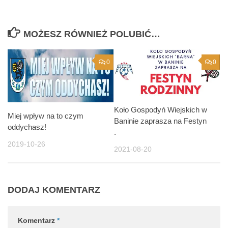
MOŻESZ RÓWNIEŻ POLUBIĆ…
0
0
Koło Gospodyń Wiejskich w
Miej wpływ na to czym
Baninie zaprasza na Festyn
oddychasz!
.
2019-10-26
2021-08-20
DODAJ KOMENTARZ
Komentarz
*