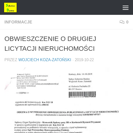
Przejdź do treści
INFORMACJE
0
OBWIESZCZENIE O DRUGIEJ
LICYTACJI NIERUCHOMOŚCI
PRZEZ
WOJCIECH KOZA-ZATOŃSKI
·
2019-10-22