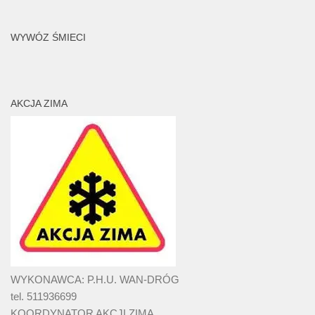
WYWÓZ ŚMIECI
AKCJA ZIMA
WYKONAWCA: P.H.U. WAN-DRÓG
tel. 511936699
KOORDYNATOR AKCJI ZIMA