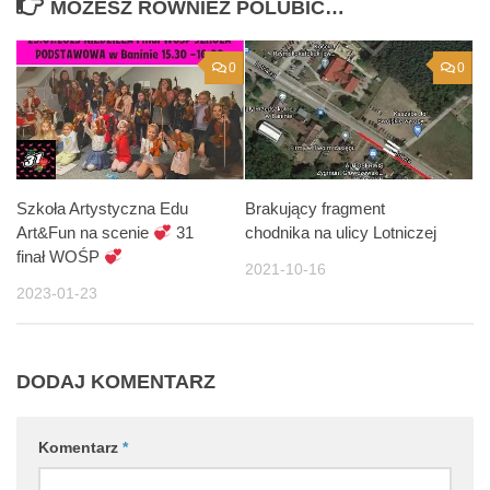
MOŻESZ RÓWNIEŻ POLUBIĆ…
0
0
Szkoła Artystyczna Edu
Brakujący fragment
Art&Fun na scenie
31
chodnika na ulicy Lotniczej
finał WOŚP
2021-10-16
2023-01-23
DODAJ KOMENTARZ
Komentarz
*