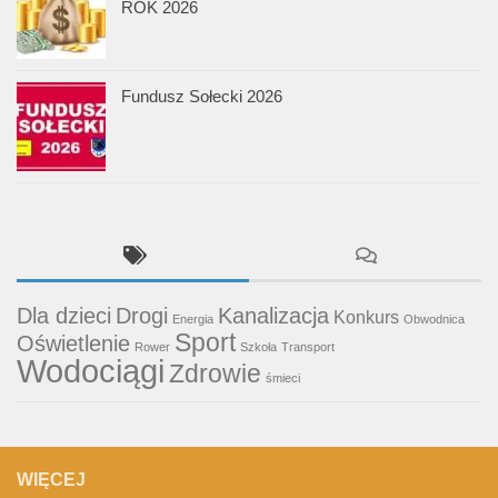
ROK 2026
Fundusz Sołecki 2026
Dla dzieci
Drogi
Kanalizacja
Konkurs
Energia
Obwodnica
Sport
Oświetlenie
Rower
Szkoła
Transport
Wodociągi
Zdrowie
śmieci
WIĘCEJ