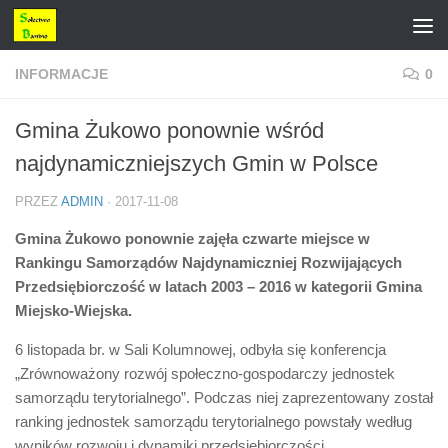
Przejdź do treści
INFORMACJE
0
Gmina Żukowo ponownie wśród
najdynamiczniejszych Gmin w Polsce
PRZEZ
ADMIN
·
2017-11-08
Gmina Żukowo ponownie zajęła czwarte miejsce w
Rankingu Samorządów Najdynamiczniej Rozwijających
Przedsiębiorczość w latach 2003 – 2016 w kategorii Gmina
Miejsko-Wiejska.
6 listopada br. w Sali Kolumnowej, odbyła się konferencja
„Zrównoważony rozwój społeczno-gospodarczy jednostek
samorządu terytorialnego”. Podczas niej zaprezentowany został
ranking jednostek samorządu terytorialnego powstały według
wyników rozwoju i dynamiki przedsiębiorczości.