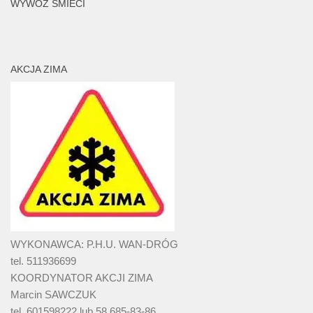
WYWÓZ ŚMIECI
AKCJA ZIMA
WYKONAWCA: P.H.U. WAN-DRÓG
tel. 511936699
KOORDYNATOR AKCJI ZIMA
Marcin SAWCZUK
tel. 601598222 lub 58 685-83-86