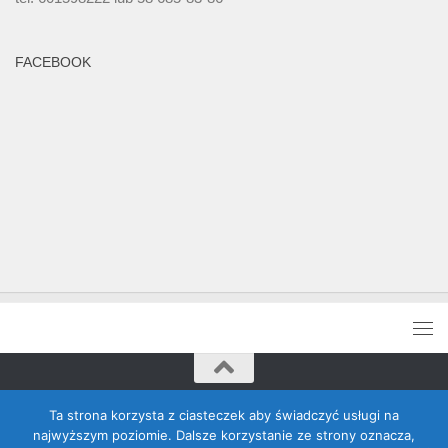
FACEBOOK
Rada Banino © 2026. Wszelkie prawa zastrzeżone
Ta strona korzysta z ciasteczek aby świadczyć usługi na
najwyższym poziomie. Dalsze korzystanie ze strony oznacza,